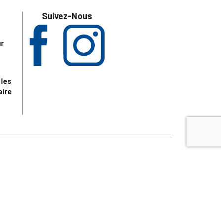
Suivez-Nous
ur
 les
aire
disponibles.
sur le site tresordupatrimoine.fr, hors produits en