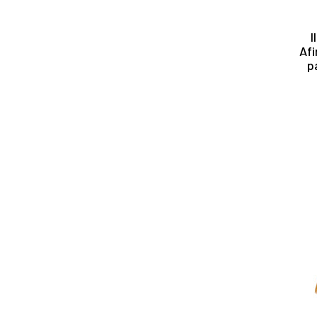
I
Afi
p