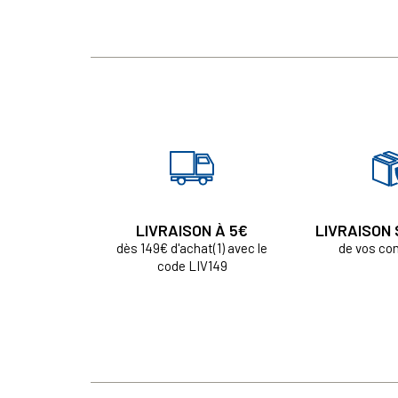
LIVRAISON À 5€
LIVRAISON
dès 149€ d'achat(1) avec le
de vos c
code LIV149