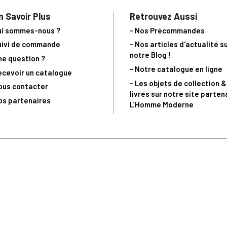
n Savoir Plus
Retrouvez Aussi
ui sommes-nous ?
- Nos Précommandes
uivi de commande
- Nos articles d'actualité s
notre Blog !
ne question ?
- Notre catalogue en ligne
ecevoir un catalogue
- Les objets de collection &
ous contacter
livres sur notre site parten
os partenaires
L’Homme Moderne
nde est sujette à notre acceptation et livrable dans la limite des stocks 
 la livraison à 5 Euros dès 149 Euros d’achat, pour toute commande passée 
précommandes. Code non cumulable avec tout autre Code Privilège.