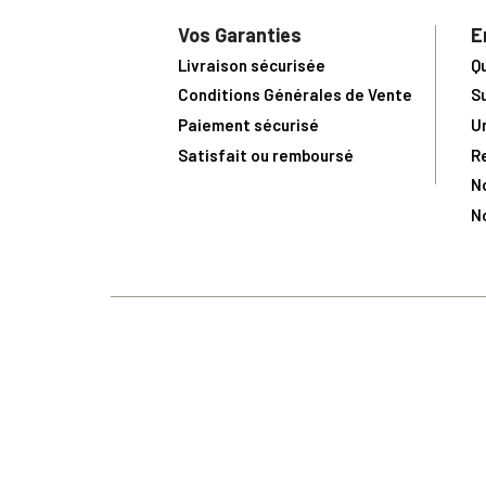
Vos Garanties
E
Livraison sécurisée
Q
Conditions Générales de Vente
S
Paiement sécurisé
U
Satisfait ou remboursé
R
N
N
Toute comma
(1) Avec le code Privilège
LIV149
vous bénéficiez de