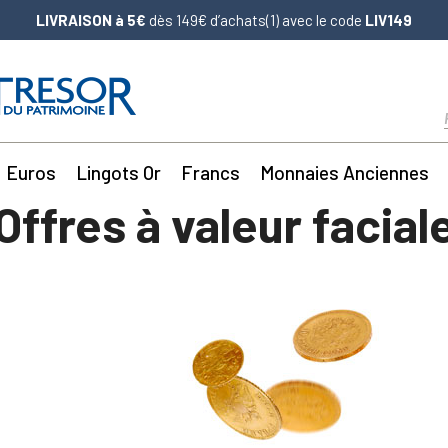
LIVRAISON à 5€
dès 149€ d’achats(1) avec le code
LIV149
Euros
Lingots Or
Francs
Monnaies Anciennes
Offres à valeur facial