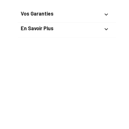
Vos Garanties

En Savoir Plus

Retrouvez Aussi

Suivez-Nous