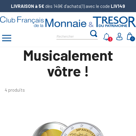
LIVRAISON à 5€
dès 149€ d’achats(1) avec le code
LIV149
1
0
Musicalement
vôtre !
4 produits