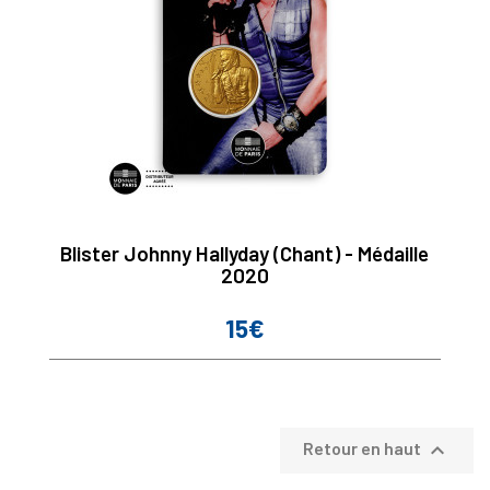
Blister Johnny Hallyday (Chant) - Médaille
2020
15€
Prix

Retour en haut