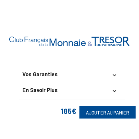
Vos Garanties

En Savoir Plus

Retrouvez Aussi

185€
AJOUTER AU PANIER