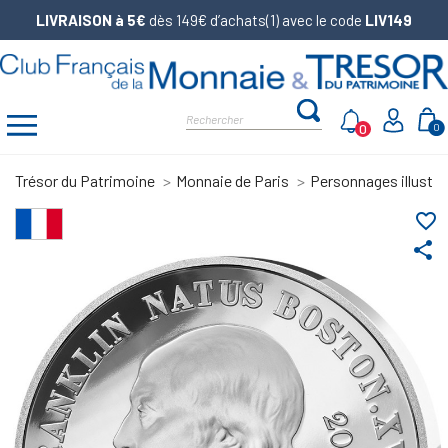
LIVRAISON à 5€
dès 149€ d’achats(1) avec le code
LIV149
0
0
Trésor du Patrimoine
Monnaie de Paris
Personnages illustre
favorite_border
share