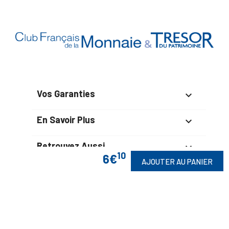
Vos Garanties

En Savoir Plus

Retrouvez Aussi

10
6€
AJOUTER AU PANIER
Suivez-Nous