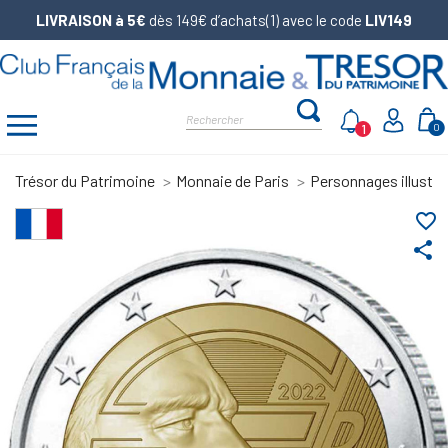
LIVRAISON à 5€
dès 149€ d’achats(1) avec le code
LIV149
1
0
Trésor du Patrimoine
Monnaie de Paris
Personnages illustre
favorite_border
share