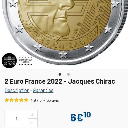
2 Euro France 2022 - Jacques Chirac
Description
Garanties
-
4.9
/
5
-
33
avis
10
+
6€
1
−