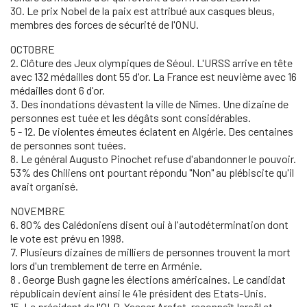
30. Le prix Nobel de la paix est attribué aux casques bleus,
membres des forces de sécurité de l'ONU.
OCTOBRE
2. Clôture des Jeux olympiques de Séoul. L'URSS arrive en tête
avec 132 médailles dont 55 d'or. La France est neuvième avec 16
médailles dont 6 d'or.
3. Des inondations dévastent la ville de Nîmes. Une dizaine de
personnes est tuée et les dégâts sont considérables.
5 - 12. De violentes émeutes éclatent en Algérie. Des centaines
de personnes sont tuées.
8. Le général Augusto Pinochet refuse d'abandonner le pouvoir.
53% des Chiliens ont pourtant répondu "Non" au plébiscite qu'il
avait organisé.
NOVEMBRE
6. 80% des Calédoniens disent oui à l'autodétermination dont
le vote est prévu en 1998.
7. Plusieurs dizaines de milliers de personnes trouvent la mort
lors d'un tremblement de terre en Arménie.
8 . George Bush gagne les élections américaines. Le candidat
républicain devient ainsi le 41e président des Etats-Unis.
15. Le président de l'OLP, Yasser Arafat, reconnaît Israël et