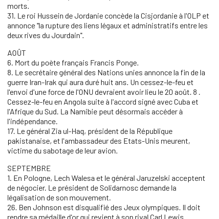
morts.
31. Le roi Hussein de Jordanie concède la Cisjordanie à l'OLP et
annonce "la rupture des liens légaux et administratifs entre les
deux rives du Jourdain".
AOÛT
6. Mort du poète français Francis Ponge.
8. Le secrétaire général des Nations unies annonce la fin de la
guerre Iran-Irak qui aura duré huit ans. Un cessez-le-feu et
l'envoi d'une force de l'ONU devraient avoir lieu le 20 août. 8 .
Cessez-le-feu en Angola suite à l'accord signé avec Cuba et
l'Afrique du Sud. La Namibie peut désormais accéder à
l'indépendance.
17. Le général Zia ul-Haq, président de la République
pakistanaise, et l'ambassadeur des Etats-Unis meurent,
victime du sabotage de leur avion.
SEPTEMBRE
1. En Pologne, Lech Walesa et le général Jaruzelski acceptent
de négocier. Le président de Solidarnosc demande la
légalisation de son mouvement.
26. Ben Johnson est disqualifié des Jeux olympiques. Il doit
rendre sa médaille d'or qui revient à son rival Carl Lewis.