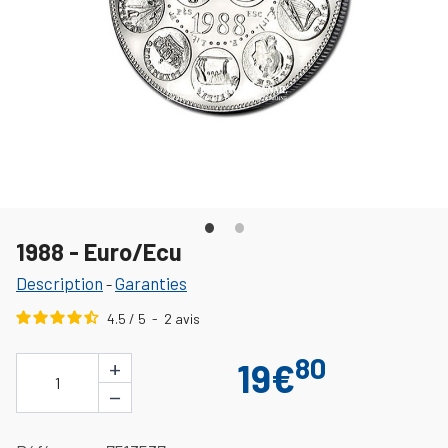
1988 - Euro/Ecu
Description
Garanties
-
4.5
/
5
-
2
avis
80
+
19€
1
−