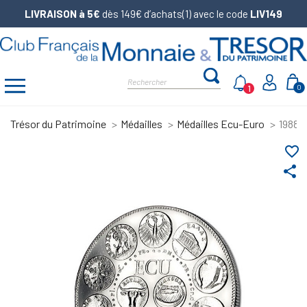
LIVRAISON à 5€
dès 149€ d’achats(1) avec le code
LIV149
1
0
Trésor du Patrimoine
Médailles
Médailles Ecu-Euro
1988 
favorite_border
share