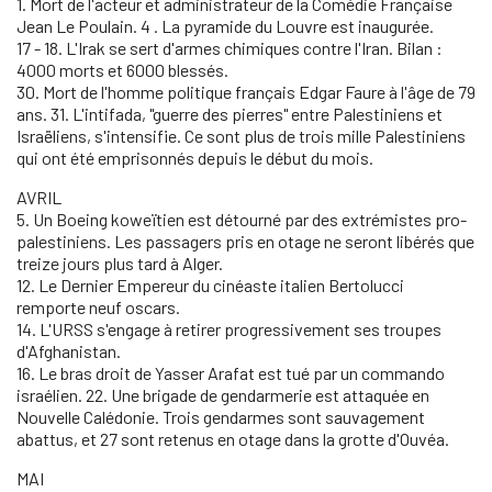
1. Mort de l'acteur et administrateur de la Comédie Française
Jean Le Poulain. 4 . La pyramide du Louvre est inaugurée.
17 - 18. L'Irak se sert d'armes chimiques contre l'Iran. Bilan :
4000 morts et 6000 blessés.
30. Mort de l'homme politique français Edgar Faure à l'âge de 79
ans. 31. L'intifada, "guerre des pierres" entre Palestiniens et
Israëliens, s'intensifie. Ce sont plus de trois mille Palestiniens
qui ont été emprisonnés depuis le début du mois.
AVRIL
5. Un Boeing koweïtien est détourné par des extrémistes pro-
palestiniens. Les passagers pris en otage ne seront libérés que
treize jours plus tard à Alger.
12. Le Dernier Empereur du cinéaste italien Bertolucci
remporte neuf oscars.
14. L'URSS s'engage à retirer progressivement ses troupes
d'Afghanistan.
16. Le bras droit de Yasser Arafat est tué par un commando
israélien. 22. Une brigade de gendarmerie est attaquée en
Nouvelle Calédonie. Trois gendarmes sont sauvagement
abattus, et 27 sont retenus en otage dans la grotte d'Ouvéa.
MAI