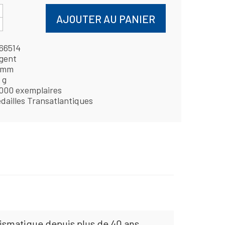
AJOUTER AU PANIER
66514
gent
 mm
 g
000 exemplaires
dailles Transatlantiques
mismatique depuis plus de 40 ans