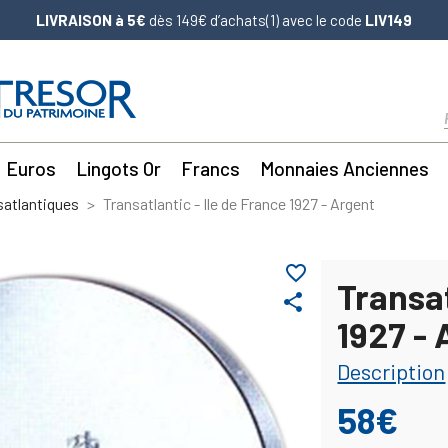
LIVRAISON à 5€
dès 149€ d’achats(1) avec le code
LIV149
Euros
Lingots Or
Francs
Monnaies Anciennes
satlantiques
Transatlantic - Ile de France 1927 - Argent
favorite_border
Transat
share
1927 - 
Description
58€