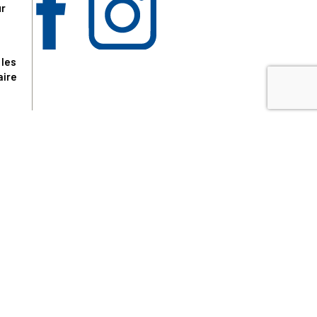
ur
 les
aire
disponibles.
sur le site tresordupatrimoine.fr, hors produits en