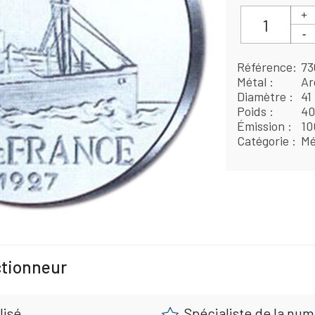
Référence
73
Métal
Ar
Diamètre
41
Poids
40
Émission
10
Catégorie
Mé
ctionneur
lisé
Spécialiste de la nu