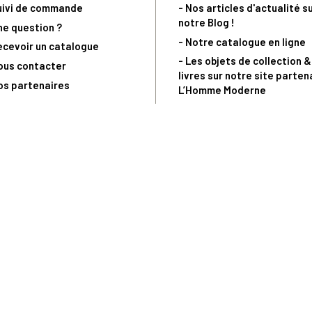
uivi de commande
- Nos articles d'actualité s
notre Blog !
ne question ?
- Notre catalogue en ligne
ecevoir un catalogue
- Les objets de collection &
ous contacter
livres sur notre site parten
os partenaires
L’Homme Moderne
nde est sujette à notre acceptation et livrable dans la limite des stocks 
 la livraison à 5 Euros dès 149 Euros d’achat, pour toute commande passée 
précommandes. Code non cumulable avec tout autre Code Privilège.
(a) 0 892 680 165 : 0,40€/min + prix d'un appel