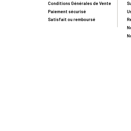
Conditions Générales de Vente
S
Paiement sécurisé
U
Satisfait ou remboursé
R
N
N
Toute comma
(1) Avec le code Privilège
LIV149
vous bénéficiez de