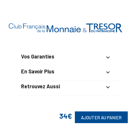
Vos Garanties

En Savoir Plus

Retrouvez Aussi

34€
Suivez-Nous
AJOUTER AU PANIER