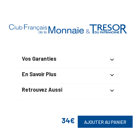
Vos Garanties

En Savoir Plus

Retrouvez Aussi

34€
Suivez-Nous
AJOUTER AU PANIER