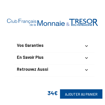
Vos Garanties

En Savoir Plus

Retrouvez Aussi

34€
Suivez-Nous
AJOUTER AU PANIER