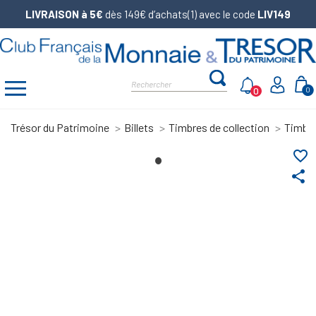
LIVRAISON à 5€
dès 149€ d’achats(1) avec le code
LIV149
0
0
Trésor du Patrimoine
Billets
Timbres de collection
Timbre
favorite_border
share