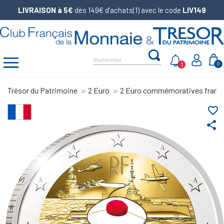
LIVRAISON à 5€
dès 149€ d’achats(1) avec le code
LIV149
1
0
Trésor du Patrimoine
2 Euro
2 Euro commémoratives franç
favorite_border
share