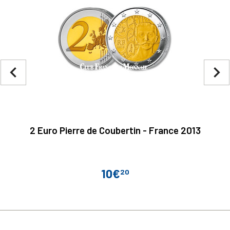
navigate_before
navigate_next
2 Euro Pierre de Coubertin - France 2013
10€
20
Prix