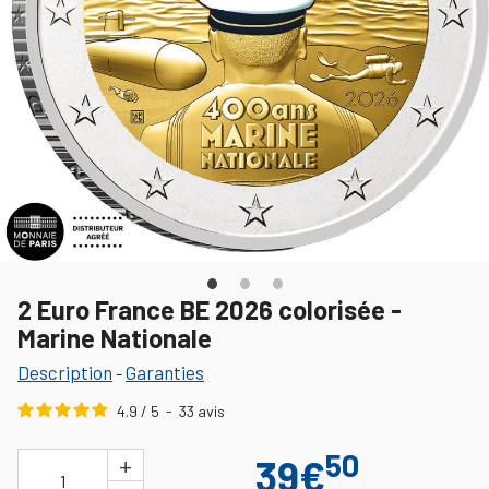
2 Euro France BE 2026 colorisée -
Marine Nationale
Description
Garanties
-
4.9
/
5
-
33
avis
50
+
39€
1