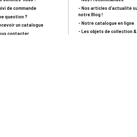
uivi de commande
- Nos articles d'actualité s
notre Blog !
ne question ?
- Notre catalogue en ligne
ecevoir un catalogue
- Les objets de collection &
ous contacter
livres sur notre site parten
os partenaires
L’Homme Moderne
nde est sujette à notre acceptation et livrable dans la limite des stocks 
 la livraison à 5 Euros dès 149 Euros d’achat, pour toute commande passée 
précommandes. Code non cumulable avec tout autre Code Privilège.