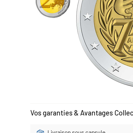
Vos garanties & Avantages Colle
Livraison sous capsule