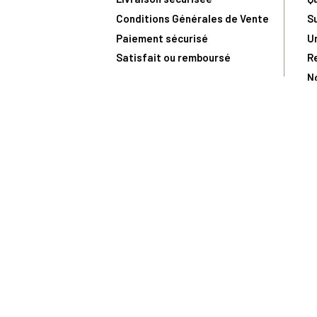
Conditions Générales de Vente
S
Paiement sécurisé
U
Satisfait ou remboursé
R
N
N
Toute comma
(1) Avec le code Privilège
LIV149
vous bénéficiez de