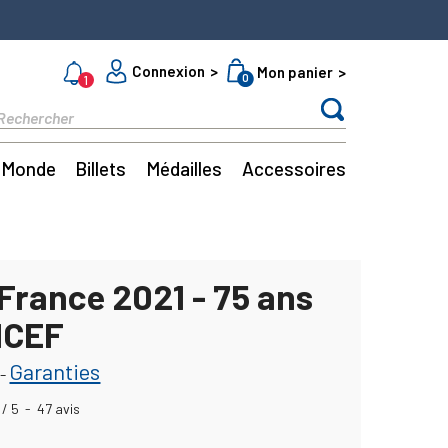
Connexion
Mon panier
0
1
Monde
Billets
Médailles
Accessoires
France 2021 - 75 ans
NICEF
Garanties
-
/
5
-
47
avis