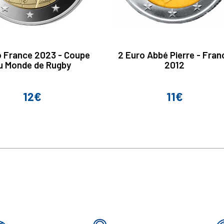
o France 2023 - Coupe
2 Euro Abbé Pierre - Fran
u Monde de Rugby
2012
12€
11€
Prix
Prix