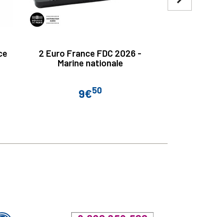
ce
2 Euro France FDC 2026 -
2 Euro Fra
Marine nationale
Petit P
50
9€
Prix