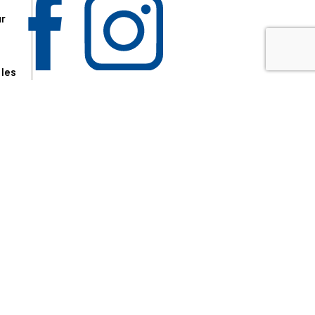
ur
 les
aire
disponibles.
sur le site tresordupatrimoine.fr, hors produits en