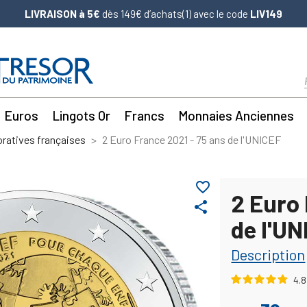
LIVRAISON à 5€
dès 149€ d’achats(1) avec le code
LIV149
Euros
Lingots Or
Francs
Monnaies Anciennes
atives françaises
2 Euro France 2021 - 75 ans de l'UNICEF
favorite_border
2 Euro 
share
de l'U
Description
4.8