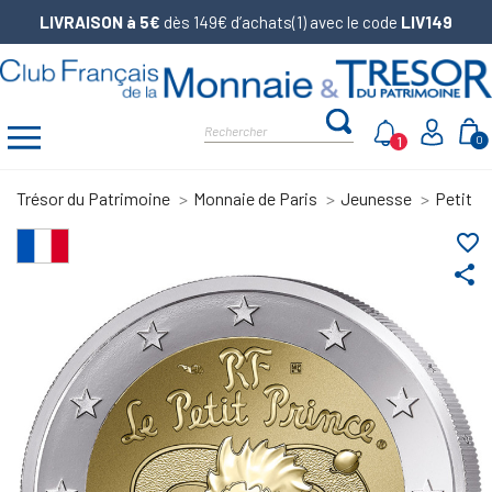
LIVRAISON à 5€
dès 149€ d’achats(1) avec le code
LIV149
1
0
Trésor du Patrimoine
Monnaie de Paris
Jeunesse
Petit P
favorite_border
share