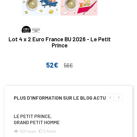
Lot 4 x 2 Euro France BU 2026 - Le Petit
Prince
52€
Prix
Prix de base
56€
PLUS D'INFORMATION SUR LE BLOG ACTU
LE PETIT PRINCE,
GRAND PETIT HOMME
501
vues
0
Aimé