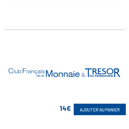
14€
Vos Garanties

AJOUTER AU PANIER
En Savoir Plus
