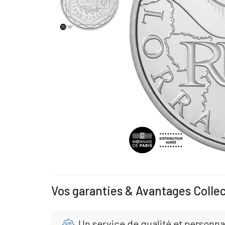
Vos garanties & Avantages Colle
Un service de qualité et personna