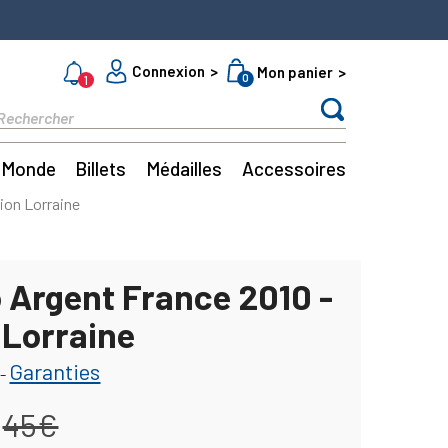
Connexion
Mon panier
0
1
Monde
Billets
Médailles
Accessoires
ion Lorraine
o Argent France 2010 -
 Lorraine
Garanties
-
45€