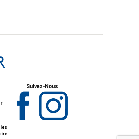
Suivez-Nous
ur
 les
aire