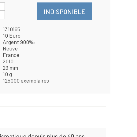
INDISPONIBLE
1310165
10 Euro
Argent 900‰
Neuve
France
2010
29 mm
10 g
125000 exemplaires
mismatique depuis plus de 40 ans