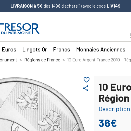
LIVRAISON à 5€
dès 149€ d’achats(1) avec le code
LIV149
Euros
Lingots Or
Francs
Monnaies Anciennes
Monument
Régions de France
10 Euro Argent France 2010 - Rég
favorite_border
10 Eur
share
Région
Description
36€