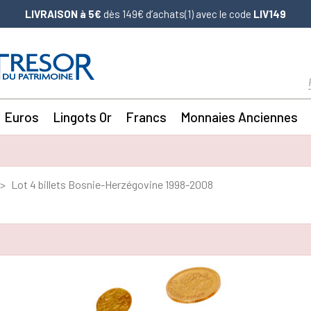
LIVRAISON à 5€
dès 149€ d’achats(1) avec le code
LIV149
Euros
Lingots Or
Francs
Monnaies Anciennes
Lot 4 billets Bosnie-Herzégovine 1998-2008