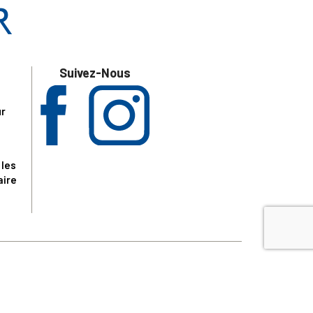
Suivez-Nous
ur
 les
aire