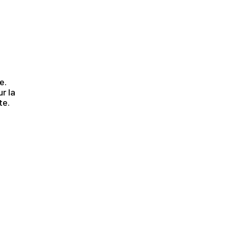
.
e.
r la
te.