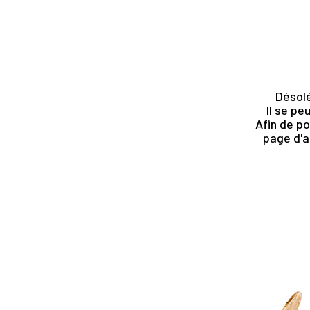
Désolé
Il se pe
Afin de po
page d'a