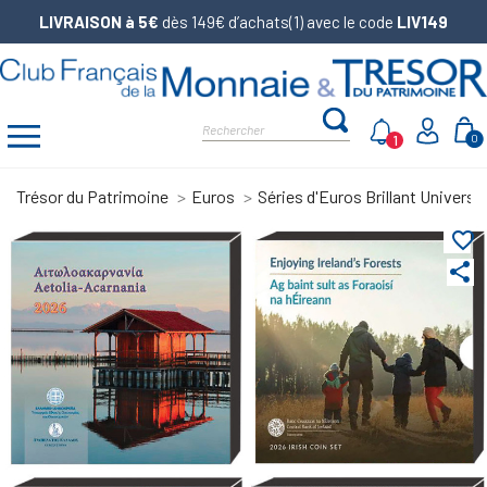
LIVRAISON à 5€
dès 149€ d’achats(1) avec le code
LIV149
1
0
Trésor du Patrimoine
Euros
Séries d'Euros Brillant Universel
favorite_border
share