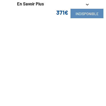
En Savoir Plus

371€
INDISPONIBLE
Retrouvez Aussi

Suivez-Nous