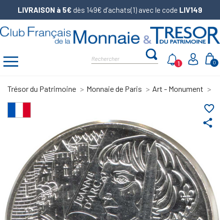
LIVRAISON à 5€
dès 149€ d’achats(1) avec le code
LIV149
1
0
Trésor du Patrimoine
Monnaie de Paris
Art - Monument
R
favorite_border
share