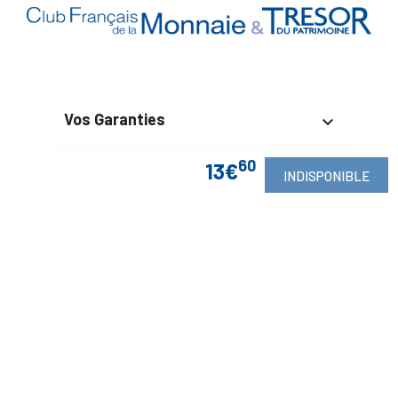
Vos Garanties

En Savoir Plus
60

13€
INDISPONIBLE
Retrouvez Aussi

Suivez-Nous