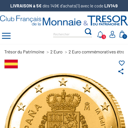
LIVRAISON à 5€
dès 149€ d’achats(1) avec le code
LIV149
1
0
Trésor du Patrimoine
2 Euro
2 Euro commémoratives étran
favorite_border
share