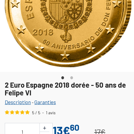
2 Euro Espagne 2018 dorée - 50 ans de
Felipe VI
Description
Garanties
-
5
/
5
-
1
avis
60
+
13€
17€
1