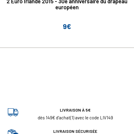
2 Euro Irlande 2015 - 30e anniversaire du drapeau
européen
9€
Prix
LIVRAISON À 5€
dès 149€ d'achat(1) avec le code LIV149
LIVRAISON SÉCURISÉE