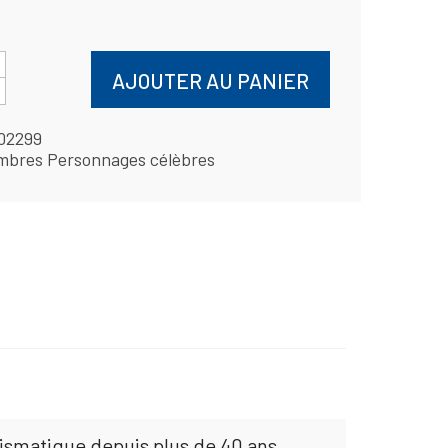
AJOUTER AU PANIER
02299
mbres Personnages célèbres
mismatique depuis plus de 40 ans