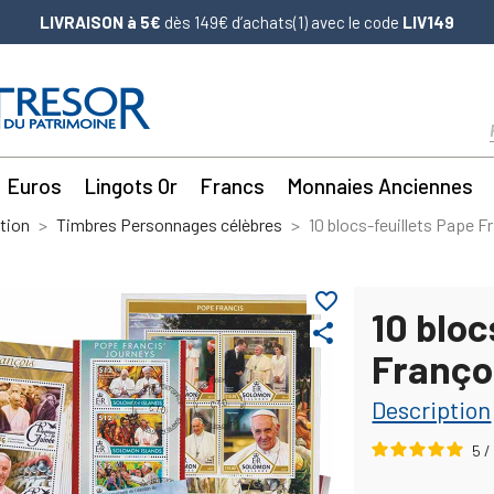
LIVRAISON à 5€
dès 149€ d’achats(1) avec le code
LIV149
Euros
Lingots Or
Francs
Monnaies Anciennes
tion
Timbres Personnages célèbres
10 blocs-feuillets Pape F
favorite_border
10 bloc
share
Franço
Description
5
/