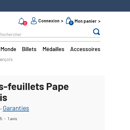
Connexion
Mon panier
0
0
Monde
Billets
Médailles
Accessoires
rançois
s-feuillets Pape
is
Garanties
-
5
-
1
avis