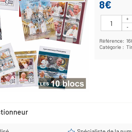
8€
Référence
16
Catégorie
Ti
ctionneur
lisé
Spécialiste de la nu