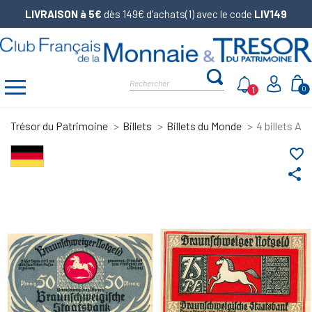
LIVRAISON à 5€
dès 149€ d’achats(1) avec le code
LIV149
1
0
Trésor du Patrimoine
Billets
Billets du Monde
4 billets Al
favorite_border
share