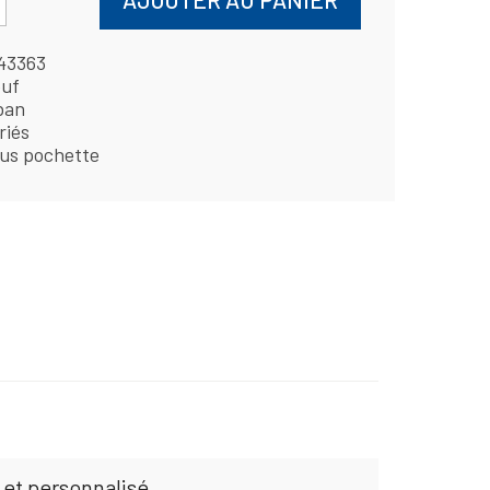
43363
uf
ban
riés
us pochette
 et personnalisé