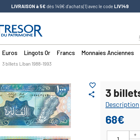
LIVRAISON à 5€
dès 149€ d’achats(1) avec le code
LIV149
Euros
Lingots Or
Francs
Monnaies Anciennes
3 billets Liban 1988-1993
favorite_border
3 bille
share
Description
68€