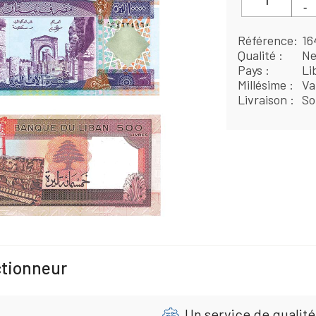
Référence
16
Qualité
Ne
Pays
Li
Millésime
Va
Livraison
So
ctionneur
Un service de qualité