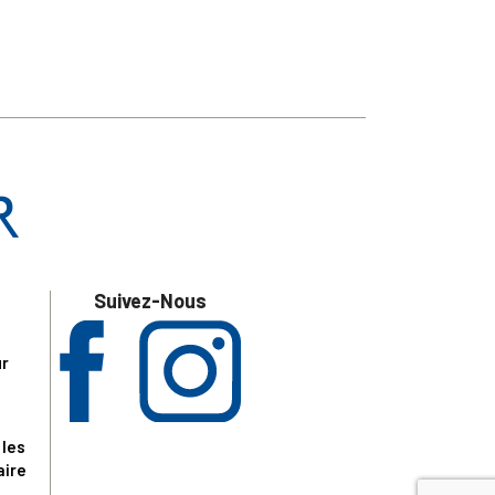
Suivez-Nous
ur
 les
aire