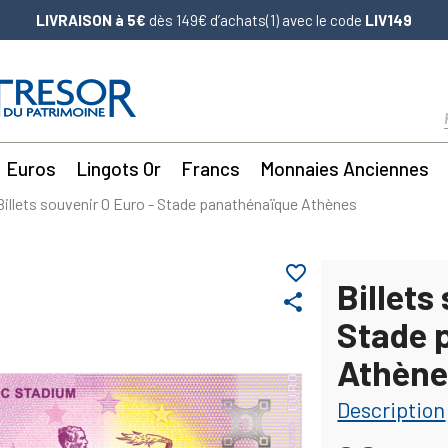
LIVRAISON à 5€
dès 149€ d’achats(1) avec le code
LIV149
Euros
Lingots Or
Francs
Monnaies Anciennes
Billets souvenir 0 Euro - Stade panathénaïque Athènes
favorite_border
Billets
share
Stade 
Athène
Description