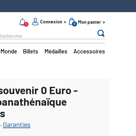
Connexion
Mon panier
0
1
Monde
Billets
Médailles
Accessoires
 souvenir 0 Euro -
panathénaïque
s
Garanties
-