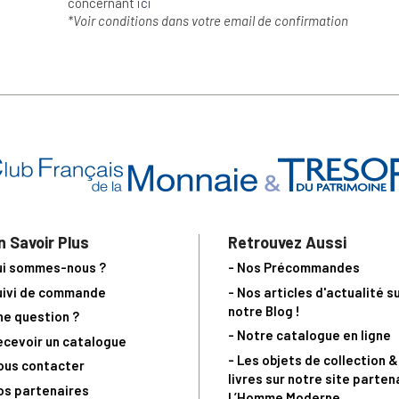
concernant
ici
*Voir conditions dans votre email de confirmation
n Savoir Plus
Retrouvez Aussi
ui sommes-nous ?
- Nos Précommandes
uivi de commande
- Nos articles d'actualité s
notre Blog !
ne question ?
- Notre catalogue en ligne
ecevoir un catalogue
- Les objets de collection &
ous contacter
livres sur notre site parten
os partenaires
L’Homme Moderne