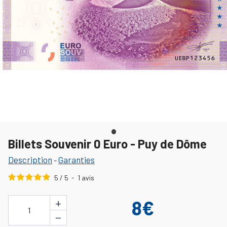
Billets Souvenir 0 Euro - Puy de Dôme
Description
Garanties
-
5
/
5
-
1
avis
+
8€
1
−