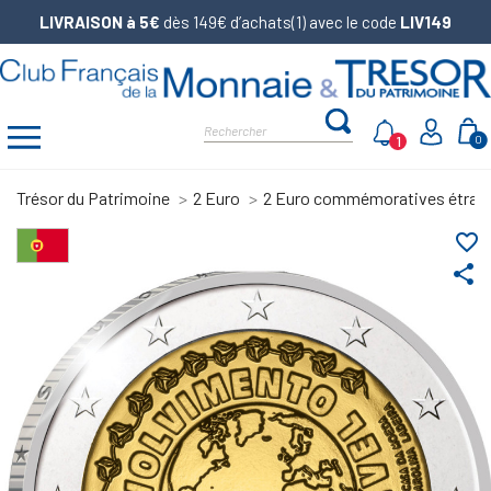
LIVRAISON à 5€
dès 149€ d’achats(1) avec le code
LIV149
1
0
Trésor du Patrimoine
2 Euro
2 Euro commémoratives étran
favorite_border
share