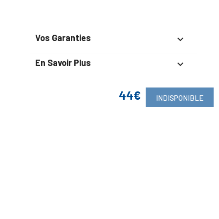
Vos Garanties

En Savoir Plus

Retrouvez Aussi

44€
INDISPONIBLE
Suivez-Nous