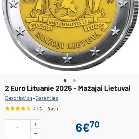
2 Euro Lituanie 2025 - Mažajai Lietuvai
Description
Garanties
-
4
/
5
-
8
avis
70
+
6€
1
−