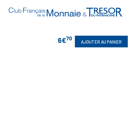
70
6€
AJOUTER AU PANIER
Vos Garanties

En Savoir Plus

Retrouvez Aussi

Suivez-Nous