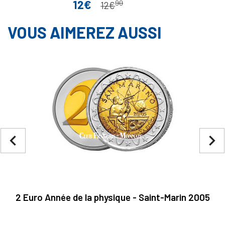
12€
90
Prix
Prix de base
12€
VOUS AIMEREZ AUSSI
navigate_before
navigate_next
2 Euro Année de la physique - Saint-Marin 2005