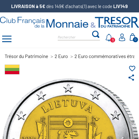
LIVRAISON à 5€
dès 149€ d’achats(1) avec le code
LIV149
1
0
Trésor du Patrimoine
2 Euro
2 Euro commémoratives étran
favorite_border
share