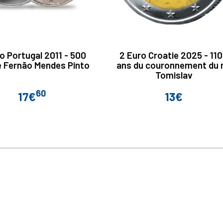
o Portugal 2011 - 500
2 Euro Croatie 2025 - 11
e Fernão Mendes Pinto
ans du couronnement du r
Tomislav
60
17€
13€
Prix
Prix