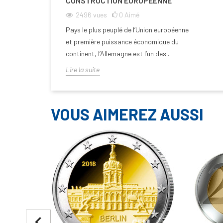
CONSTRUCTION EUROPÉENNE
2496
vues
0
Aimé
Pays le plus peuplé de l’Union européenne
et première puissance économique du
continent, l’Allemagne est l’un des...
Lire la suite
VOUS AIMEREZ AUSSI
navigate_before