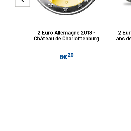
2 Euro Allemagne 2018 -
2 Eur
Château de Charlottenburg
ans d
20
8€
Prix