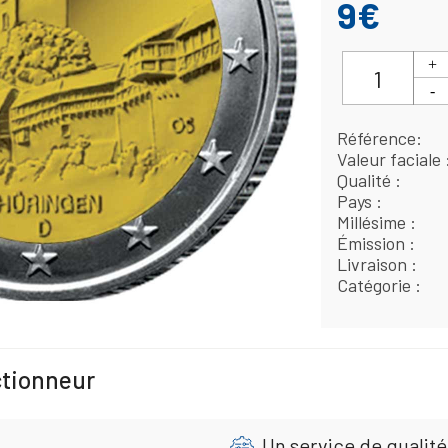
9€
Référence
Valeur faciale
Qualité
Pays
Millésime
Émission
Livraison
Catégorie
ctionneur
Un service de qualité