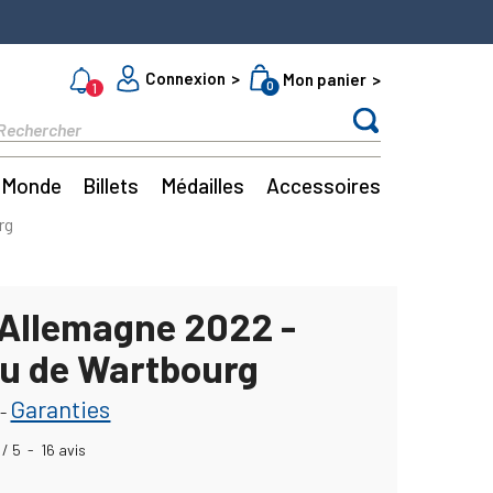
Connexion
Mon panier
0
1
Monde
Billets
Médailles
Accessoires
rg
 Allemagne 2022 -
u de Wartbourg
Garanties
-
/
5
-
16
avis