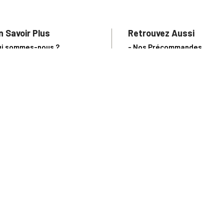
n Savoir Plus
Retrouvez Aussi
ui sommes-nous ?
- Nos Précommandes
uivi de commande
- Nos articles d'actualité s
notre Blog !
ne question ?
- Notre catalogue en ligne
ecevoir un catalogue
- Les objets de collection &
ous contacter
livres sur notre site parten
os partenaires
L’Homme Moderne
nde est sujette à notre acceptation et livrable dans la limite des stocks 