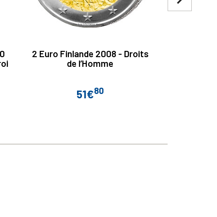
00
2 Euro Finlande 2008 - Droits
2 Euro Mal
oi
de l’Homme
de
80
51€
Prix