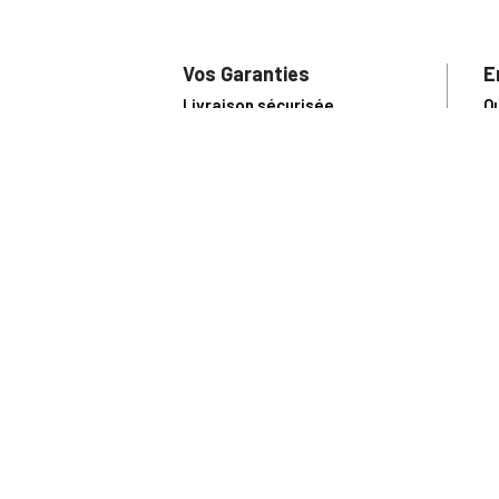
Vos Garanties
E
Livraison sécurisée
Q
Conditions Générales de Vente
S
Paiement sécurisé
U
Satisfait ou remboursé
R
N
N
Toute comma