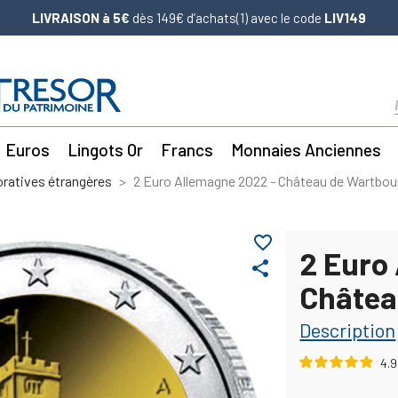
LIVRAISON à 5€
dès 149€ d’achats(1) avec le code
LIV149
Euros
Lingots Or
Francs
Monnaies Anciennes
atives étrangères
2 Euro Allemagne 2022 - Château de Wartbou
favorite_border
2 Euro
share
Châtea
Description
4.9