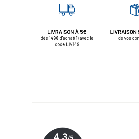
LIVRAISON À 5€
LIVRAISON
dès 149€ d'achat(1) avec le
de vos c
code LIV149