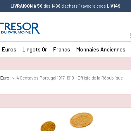
LIVRAISON à 5€
dès 149€ d’achats(1) avec le code
LIV149
Euros
Lingots Or
Francs
Monnaies Anciennes
'Euro
4 Centavos Portugal 1917-1919 - Effigie de la République