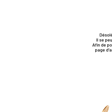
Désolé
Il se pe
Afin de po
page d'a