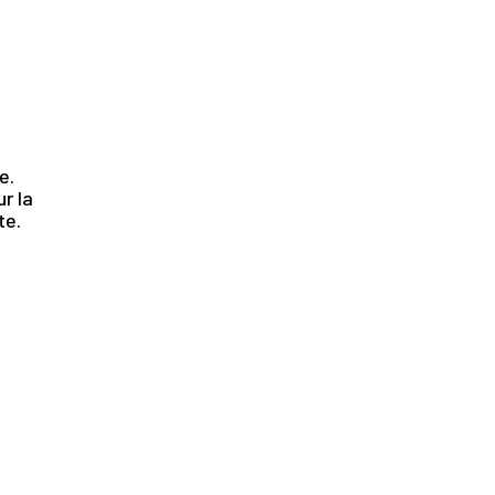
.
e.
r la
te.