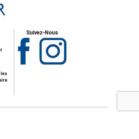
Suivez-Nous
ur
 les
aire