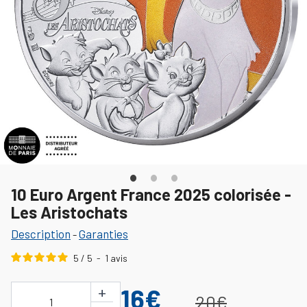
10 Euro Argent France 2025 colorisée -
Les Aristochats
Description
Garanties
-
5
/
5
-
1
avis
+
16€
20€
1