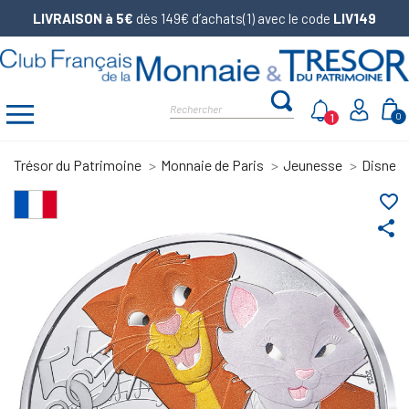
LIVRAISON à 5€
dès 149€ d’achats(1) avec le code
LIV149
1
0
Trésor du Patrimoine
Monnaie de Paris
Jeunesse
Disney
favorite_border
share