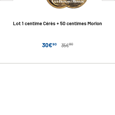
Lot 1 centime Cérès + 50 centimes Morlon
30€
90
80
Prix
Prix de base
35€