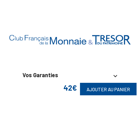
Vos Garanties

42€
AJOUTER AU PANIER
En Savoir Plus

Retrouvez Aussi
