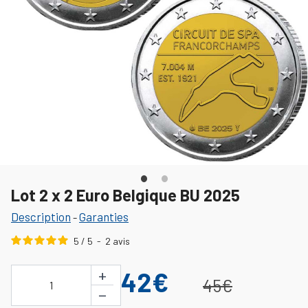
Lot 2 x 2 Euro Belgique BU 2025
Description
Garanties
-
5
/
5
-
2
avis
+
42€
45€
1
−