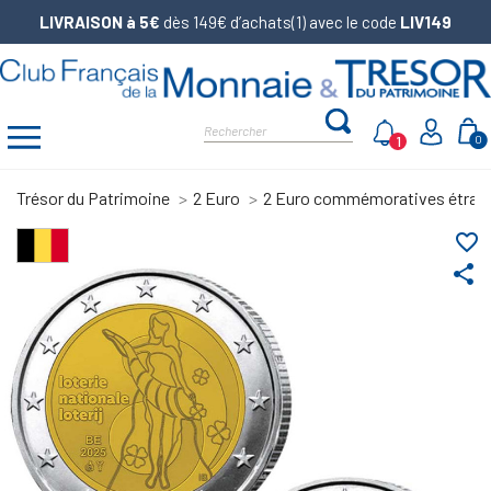
LIVRAISON à 5€
dès 149€ d’achats(1) avec le code
LIV149
1
0
Trésor du Patrimoine
2 Euro
2 Euro commémoratives étran
favorite_border
share