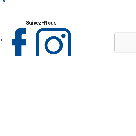
Suivez-Nous
ur
 les
aire
disponibles.