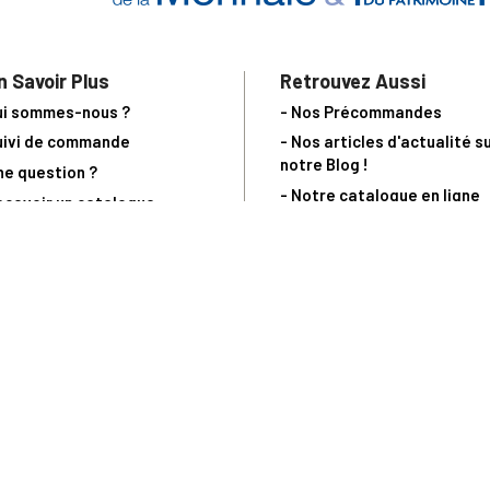
n Savoir Plus
Retrouvez Aussi
ui sommes-nous ?
- Nos Précommandes
uivi de commande
- Nos articles d'actualité s
notre Blog !
ne question ?
- Notre catalogue en ligne
ecevoir un catalogue
- Les objets de collection &
ous contacter
livres sur notre site parten
os partenaires
L’Homme Moderne
nde est sujette à notre acceptation et livrable dans la limite des stocks 