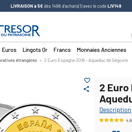
LIVRAISON à 5€
dès 149€ d’achats(1) avec le code
LIV149
Euros
Lingots Or
Francs
Monnaies Anciennes
atives étrangères
2 Euro Espagne 2016 - Aqueduc de Ségovie
favorite_border
2 Euro
share
Aquedu
Description
4.8