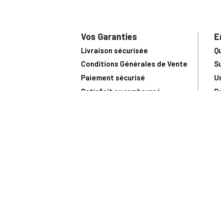
Vos Garanties
E
Livraison sécurisée
Q
Conditions Générales de Vente
S
Paiement sécurisé
U
Satisfait ou remboursé
R
N
N
Toute comma