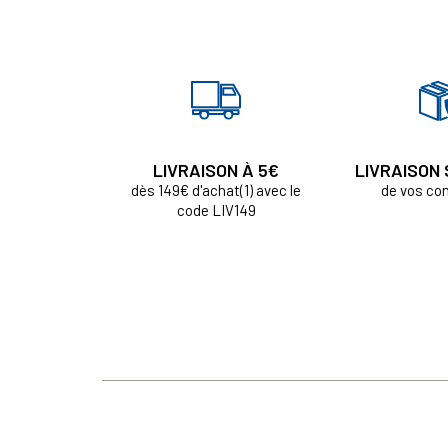
LIVRAISON À 5€
LIVRAISON
dès 149€ d'achat(1) avec le
de vos c
code LIV149