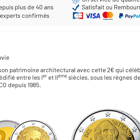
epuis plus de 40 ans
Satisfait ou Rembour
 experts confirmés
ovie
son patrimoine architectural avec cette 2€ qui célèb
er
ème
difié entre les I
et II
siècles, sous les règnes de
CO depuis 1985.