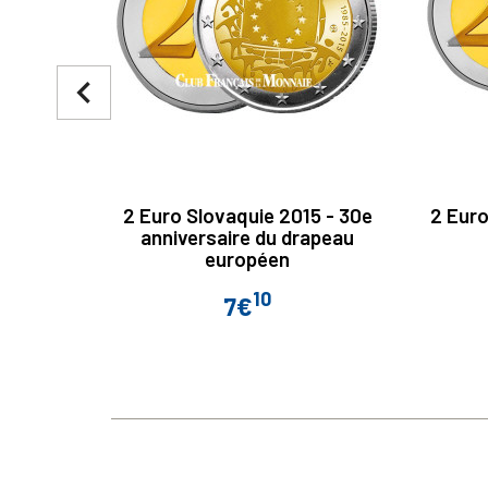
navigate_before
2 Euro Slovaquie 2015 - 30e
2 Euro
anniversaire du drapeau
européen
10
7€
Prix