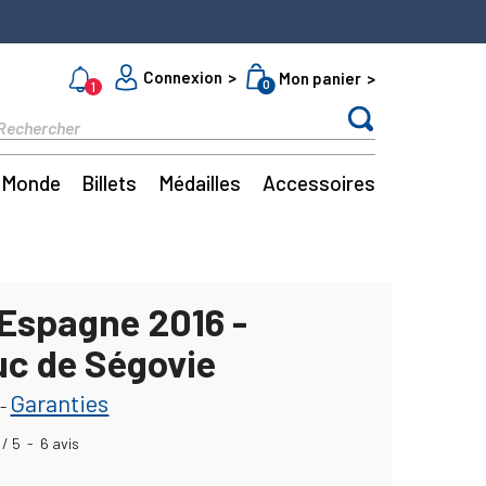
Connexion
Mon panier
0
1
Monde
Billets
Médailles
Accessoires
 Espagne 2016 -
c de Ségovie
Garanties
-
/
5
-
6
avis