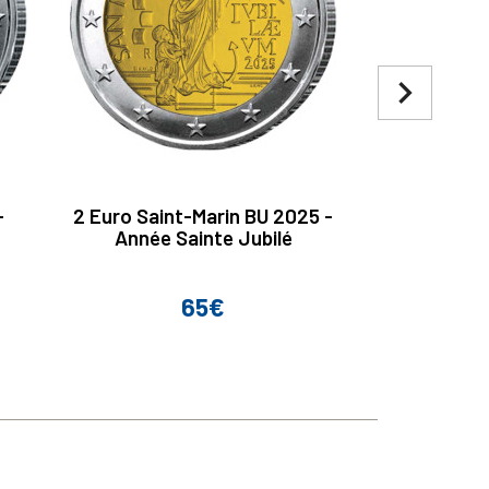
navigate_next
-
2 Euro Saint-Marin BU 2025 -
2 Euro Itali
Année Sainte Jubilé
Franç
65€
Prix