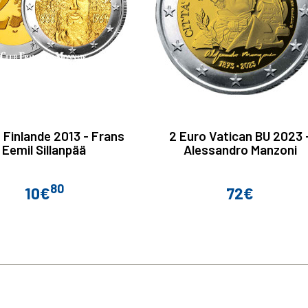
 Finlande 2013 - Frans
2 Euro Vatican BU 2023 
Eemil Sillanpää
Alessandro Manzoni
80
10€
72€
Prix
Prix