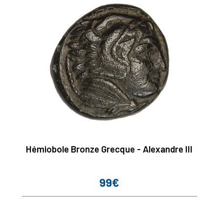
Hémiobole Bronze Grecque - Alexandre III
99€
Prix