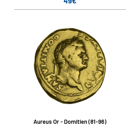
49€
Prix
Aureus Or - Domitien (81-96)