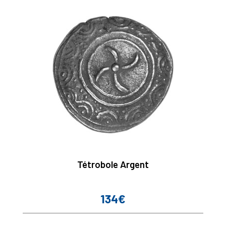
Tétrobole Argent
134€
Prix