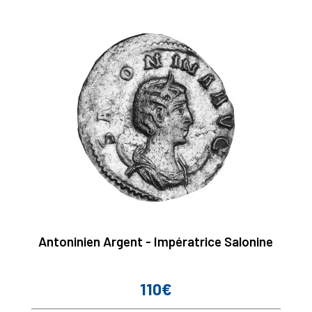
Antoninien Argent - Impératrice Salonine
110€
Prix