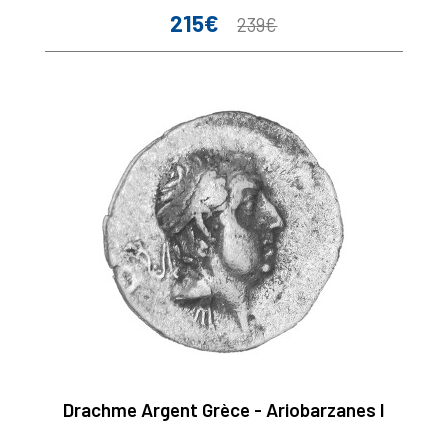
215€
Prix
Prix
239€
de
base
Drachme Argent Grèce - Ariobarzanes I