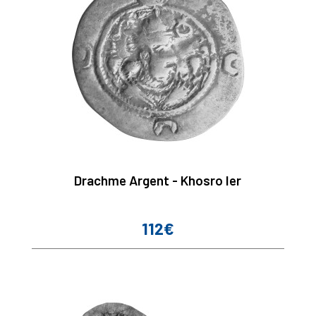
Drachme Argent - Khosro Ier
112€
Prix