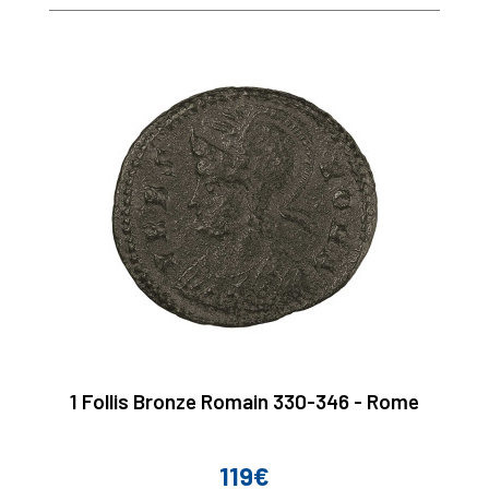
1 Follis Bronze Romain 330-346 - Rome
119€
Prix