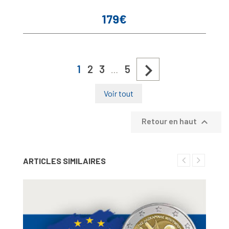
179€
Prix

1
2
3
5
…
Voir tout

Retour en haut
ARTICLES SIMILAIRES