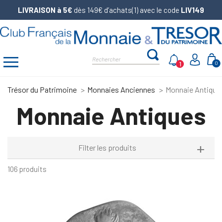
LIVRAISON à 5€
dès 149€ d’achats(1) avec le code
LIV149
1
0
Trésor du Patrimoine
Monnaies Anciennes
Monnaie Antique
Monnaie Antiques
Filter les produits
106 produits