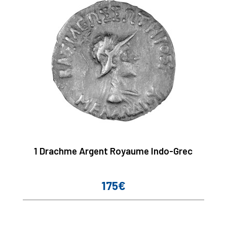
1 Drachme Argent Royaume Indo-Grec
175€
Prix