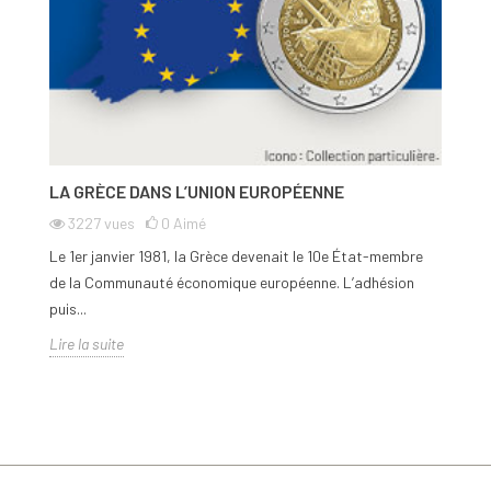
LA GRÈCE DANS L’UNION EUROPÉENNE
1
3227
vues
0
Aimé
Le 1er janvier 1981, la Grèce devenait le 10e État-membre
Ce
de la Communauté économique européenne. L’adhésion
no
puis...
Li
Lire la suite