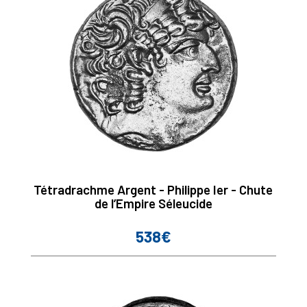
Tétradrachme Argent - Philippe Ier - Chute
de l’Empire Séleucide
538€
Prix