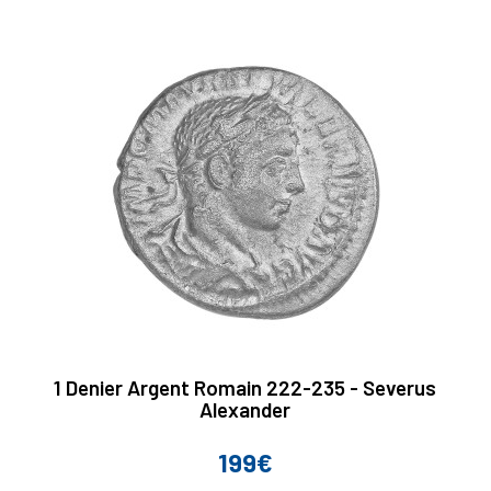
1 Denier Argent Romain 222-235 - Severus
Alexander
199€
Prix