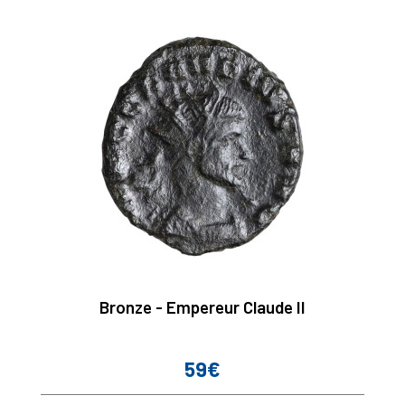
Bronze - Empereur Claude II
59€
Prix