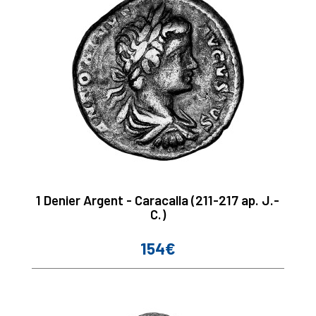
1 Denier Argent - Caracalla (211-217 ap. J.-
C.)
154€
Prix