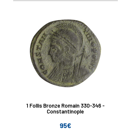
1 Follis Bronze Romain 330-346 -
Constantinople
95€
Prix