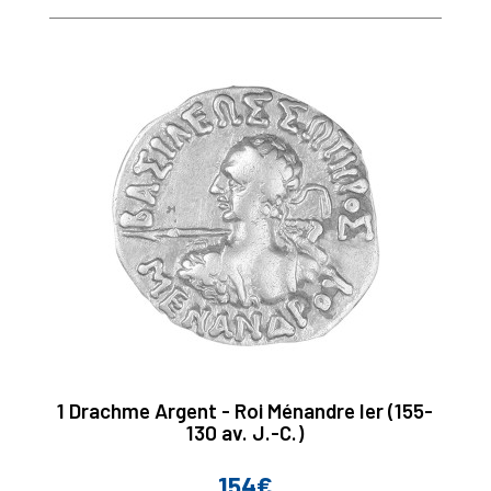
1 Drachme Argent - Roi Ménandre Ier (155-
130 av. J.-C.)
154€
Prix