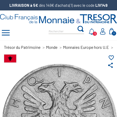
LIVRAISON à 5€
dès 149€ d’achats(1) avec le code
LIV149
1
0
Trésor du Patrimoine
Monde
Monnaies Europe hors U.E
1
favorite_border
share