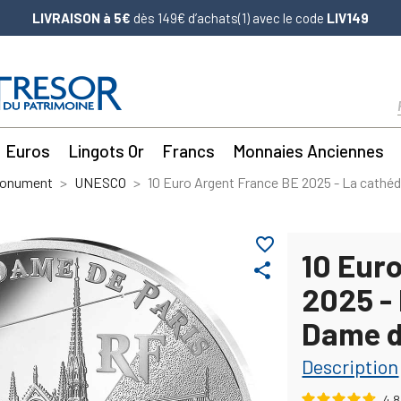
LIVRAISON à 5€
dès 149€ d’achats(1) avec le code
LIV149
Euros
Lingots Or
Francs
Monnaies Anciennes
Monument
UNESCO
10 Euro Argent France BE 2025 - La cathé
favorite_border
10 Eur
share
2025 -
Dame d
Description
4.8