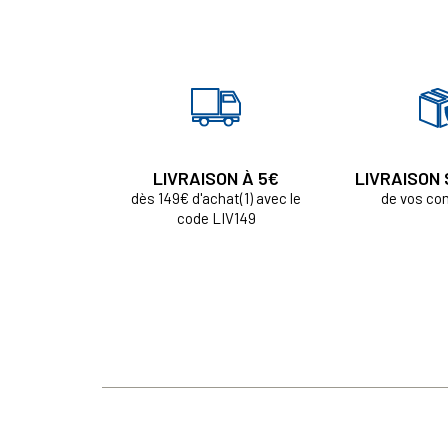
LIVRAISON À 5€
LIVRAISON
dès 149€ d'achat(1) avec le
de vos c
code LIV149