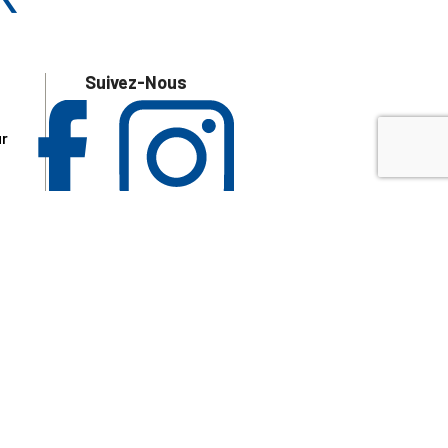
Suivez-Nous
ur
 les
aire