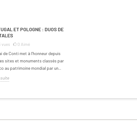
UGAL ET POLOGNE : DUOS DE
TALES
3
vues
0
Aimé
i de Conti met à l’honneur depuis
es sites et monuments classés par
co au patrimoine mondial par un...
 suite