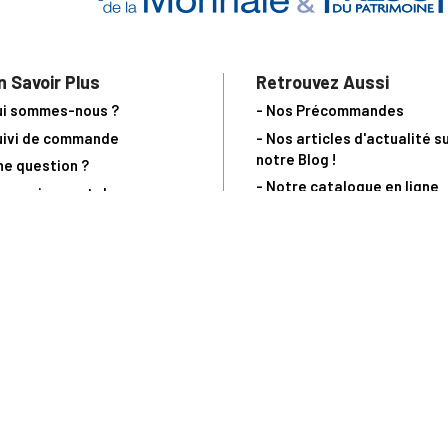
n Savoir Plus
Retrouvez Aussi
ui sommes-nous ?
- Nos Précommandes
uivi de commande
- Nos articles d'actualité s
notre Blog !
ne question ?
- Notre catalogue en ligne
ecevoir un catalogue
- Les objets de collection &
ous contacter
livres sur notre site parten
os partenaires
L’Homme Moderne