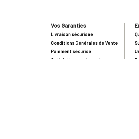
Vos Garanties
E
Livraison sécurisée
Q
Conditions Générales de Vente
S
Paiement sécurisé
U
Satisfait ou remboursé
R
N
N