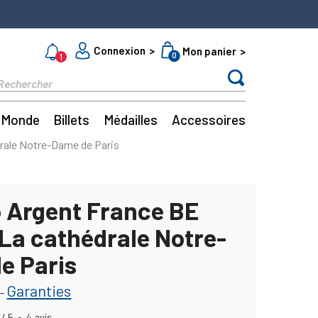
Connexion
Mon panier
0
1
Monde
Billets
Médailles
Accessoires
drale Notre-Dame de Paris
o Argent France BE
 La cathédrale Notre-
e Paris
Garanties
-
/
5
-
4
avis