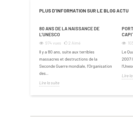
PLUS D'INFORMATION SUR LE BLOG ACTU
80 ANS DE LA NAISSANCE DE
PORT
L’UNESCO
CAPI
974
vues
2
Aimé
10
Il y a 80 ans, suite aux terribles
Le Qua
massacres et destructions de la
2007 l
Seconde Guerre mondiale, l’Organisation
l’Unes
des...
Lire la
Lire la suite