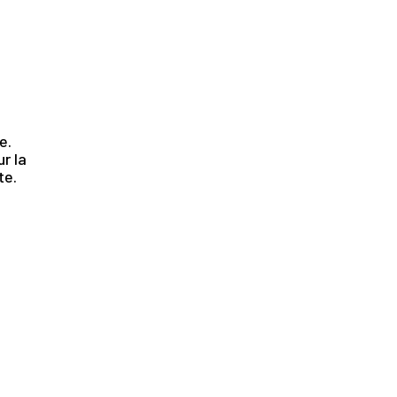
.
e.
r la
te.