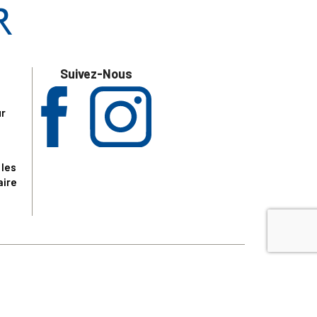
Suivez-Nous
ur
 les
aire