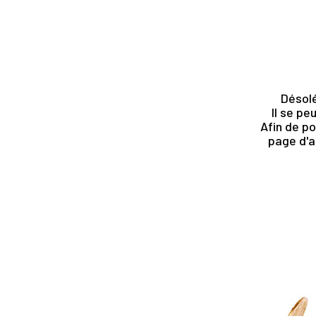
Désolé
Il se pe
Afin de po
page d'a