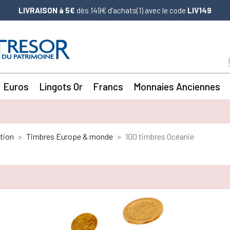
LIVRAISON à 5€
dès 149€ d’achats(1) avec le code
LIV149
Euros
Lingots Or
Francs
Monnaies Anciennes
tion
Timbres Europe & monde
100 timbres Océanie