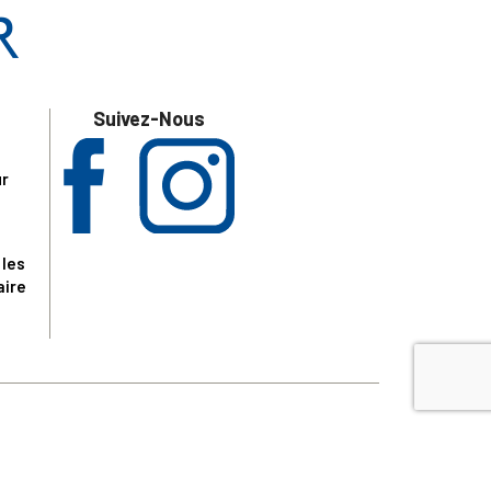
Suivez-Nous
ur
 les
aire