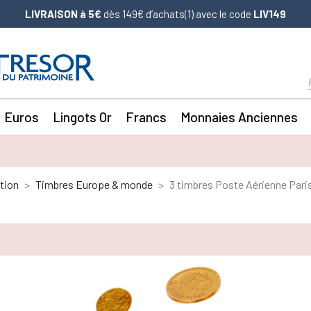
LIVRAISON à 5€
dès 149€ d’achats(1) avec le code
LIV149
Euros
Lingots Or
Francs
Monnaies Anciennes
tion
Timbres Europe & monde
3 timbres Poste Aérienne Pari