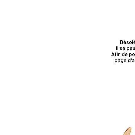
Désolé
Il se pe
Afin de po
page d'a