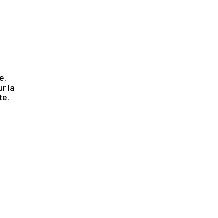
.
e.
r la
te.