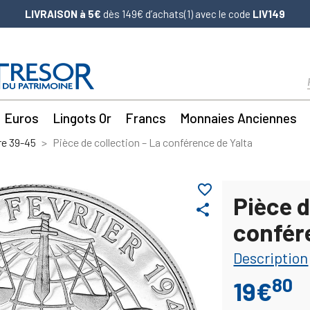
LIVRAISON à 5€
dès 149€ d’achats(1) avec le code
LIV149
Euros
Lingots Or
Francs
Monnaies Anciennes
re 39-45
Pièce de collection – La conférence de Yalta
favorite_border
Pièce d
share
confér
Description
80
19€