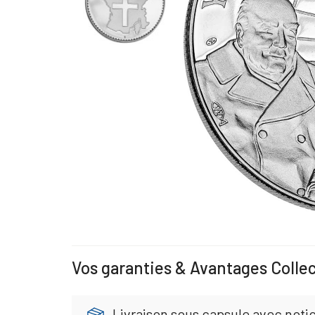
Vos garanties & Avantages Colle
Livraison sous capsule avec noti