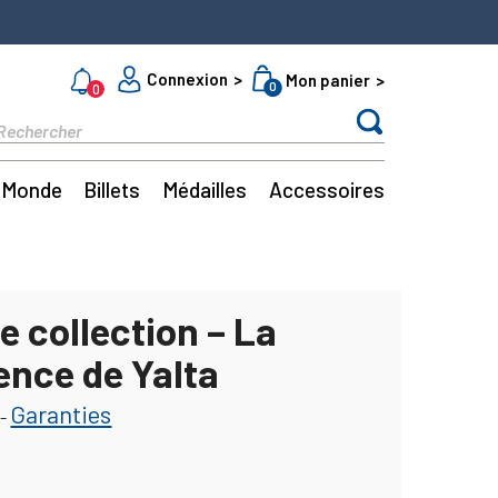
Connexion
Mon panier
0
0
Monde
Billets
Médailles
Accessoires
e collection – La
ence de Yalta
Garanties
-