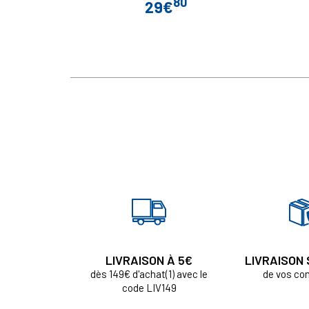
80
29€
Prix
LIVRAISON À 5€
LIVRAISON
dès 149€ d'achat(1) avec le
de vos c
code LIV149