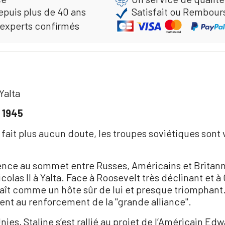
epuis plus de 40 ans
Satisfait ou Rembour
 experts confirmés
Yalta
r 1945
fait plus aucun doute, les troupes soviétiques sont v
rence au sommet entre Russes, Américains et Britanni
colas II à Yalta. Face à Roosevelt très déclinant et à
araît comme un hôte sûr de lui et presque triomphan
nent au renforcement de la "grande alliance".
es, Staline s’est rallié au projet de l’Américain Edwa