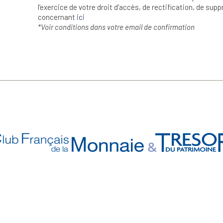
l’exercice de votre droit d'accès, de rectification, de su
concernant
ici
*Voir conditions dans votre email de confirmation
n Savoir Plus
Retrouvez Aussi
ui sommes-nous ?
- Nos Précommandes
uivi de commande
- Nos articles d'actualité s