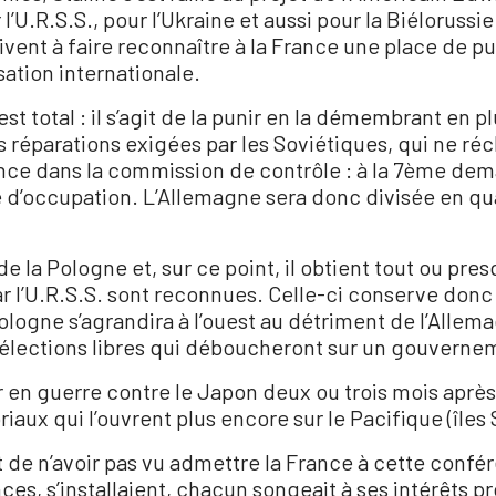
 l’U.R.S.S., pour l’Ukraine et aussi pour la Biélorussie
ivent à faire reconnaître à la France une place de p
sation internationale.
 est total : il s’agit de la punir en la démembrant en
s réparations exigées par les Soviétiques, qui ne ré
rance dans la commission de contrôle : à la 7ème de
 d’occupation. L’Allemagne sera donc divisée en qua
 de la Pologne et, sur ce point, il obtient tout ou pr
par l’U.R.S.S. sont reconnues. Celle-ci conserve donc 
logne s’agrandira à l’ouest au détriment de l’Allema
 élections libres qui déboucheront sur un gouvernem
en guerre contre le Japon deux ou trois mois après l
riaux qui l’ouvrent plus encore sur le Pacifique (îles 
t de n’avoir pas vu admettre la France à cette confé
nces, s’installaient, chacun songeait à ses intérêts pr