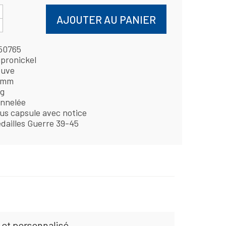
AJOUTER AU PANIER
50765
pronickel
uve
 mm
 g
nnelée
us capsule avec notice
dailles Guerre 39-45
 et personnalisé