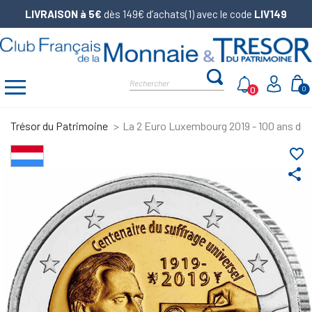
LIVRAISON à 5€
dès 149€ d’achats(1) avec le code
LIV149
0
0
Trésor du Patrimoine
La 2 Euro Luxembourg 2019 - 100 ans du su
favorite_border
share