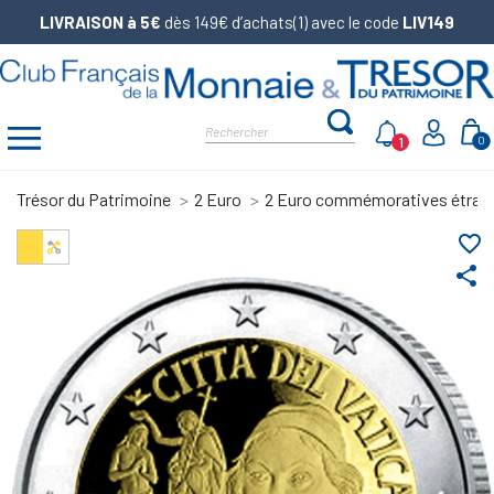
LIVRAISON à 5€
dès 149€ d’achats(1) avec le code
LIV149
1
0
Trésor du Patrimoine
2 Euro
2 Euro commémoratives étran
favorite_border
share