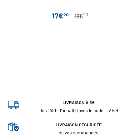
17€
20
20
Prix
Prix de base
18€
LIVRAISON À 5€
dès 149€ d'achat(1) avec le code LIV149
LIVRAISON SÉCURISÉE
de vos commandes