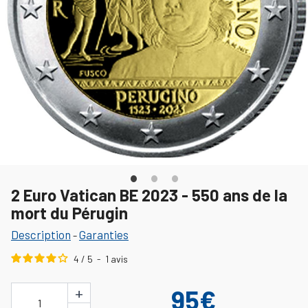
2 Euro Vatican BE 2023 - 550 ans de la
mort du Pérugin
Description
Garanties
-
4
/
5
-
1
avis
+
95€
1