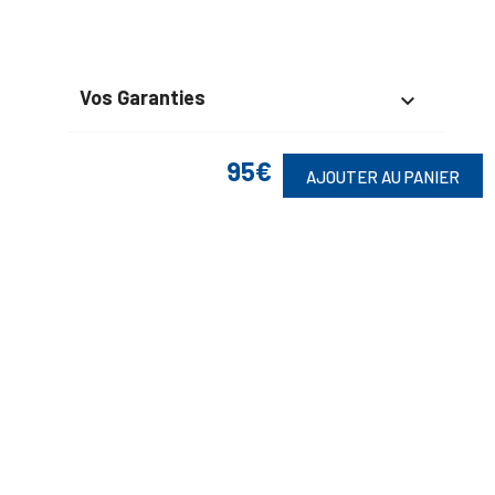
Vos Garanties

En Savoir Plus

95€
AJOUTER AU PANIER
Retrouvez Aussi

Suivez-Nous