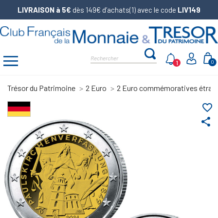
LIVRAISON à 5€
dès 149€ d’achats(1) avec le code
LIV149
1
0
Trésor du Patrimoine
2 Euro
2 Euro commémoratives étran
favorite_border
share