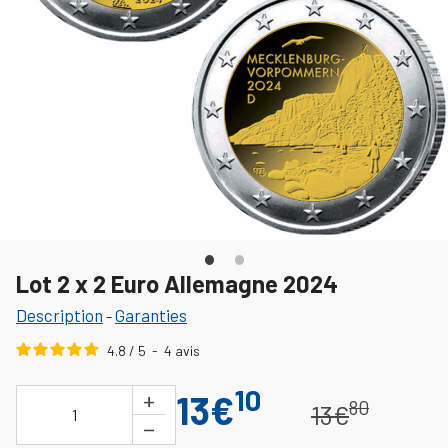
Lot 2 x 2 Euro Allemagne 2024
Description
Garanties
-
4.8
/
5
-
4
avis
10
+
13€
80
13€
1
−