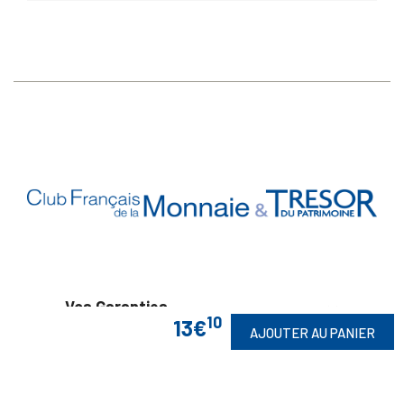
Vos Garanties

10
13€
AJOUTER AU PANIER
En Savoir Plus

Retrouvez Aussi
