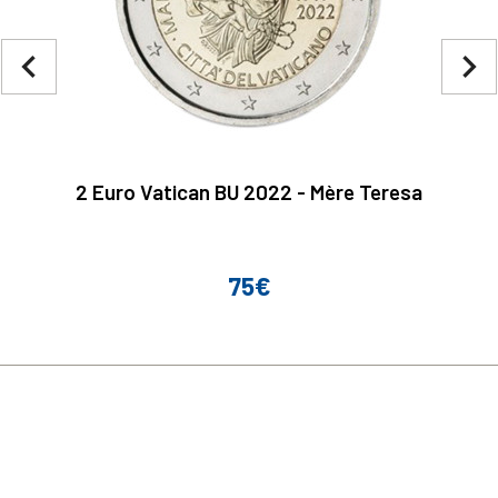
navigate_before
navigate_next
2 Euro Vatican BU 2022 - Mère Teresa
75€
Prix