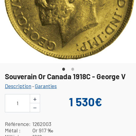
Souverain Or Canada 1918C - George V
Description
Garanties
-
+
1 530€
1
−
Référence
1262003
Métal
Or 917 ‰