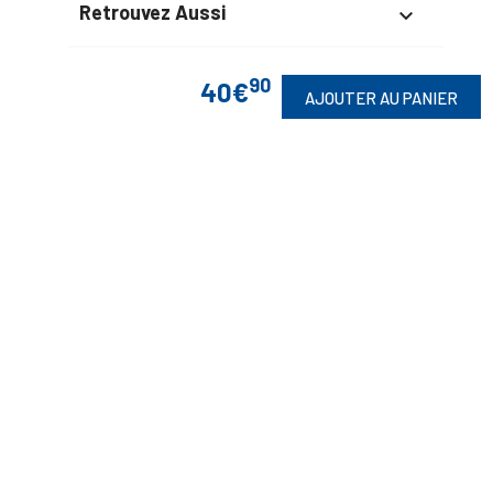
Retrouvez Aussi

90
40€
AJOUTER AU PANIER
Suivez-Nous