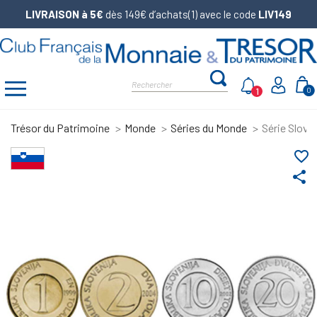
LIVRAISON à 5€
dès 149€ d’achats(1) avec le code
LIV149
1
0
Trésor du Patrimoine
Monde
Séries du Monde
Série Slové
favorite_border
share