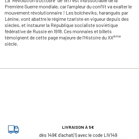
La “Révolution d’Octobre” de 1917 est indissociable de la
Première Guerre mondiale, car l’ampleur du conflit va exalter le
mouvement révolutionnaire ! Les bolcheviks, harangués par
Lénine, vont abattre le régime tzariste en vigueur depuis des
siècles, et instaurer la République socialiste soviétique
fédérative de Russie en 1918. Ces monnaies et billets
ème
témoignent de cette page majeure de l’Histoire du XX
siècle.
LIVRAISON À 5€
dès 149€ d'achat(1) avec le code LIV149