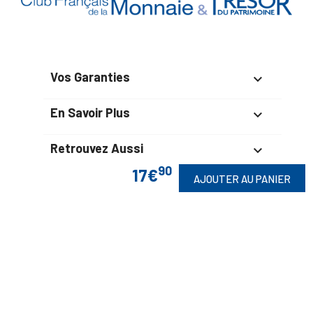
Vos Garanties

En Savoir Plus

Retrouvez Aussi

90
17€
AJOUTER AU PANIER
Suivez-Nous