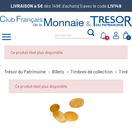
LIVRAISON à 5€
dès 149€ d’achats(1) avec le code
LIV149
1
0
Ce produit n'est plus disponible.
Trésor du Patrimoine
Billets
Timbres de collection
Timbr
Ce produit n'est plus disponible.