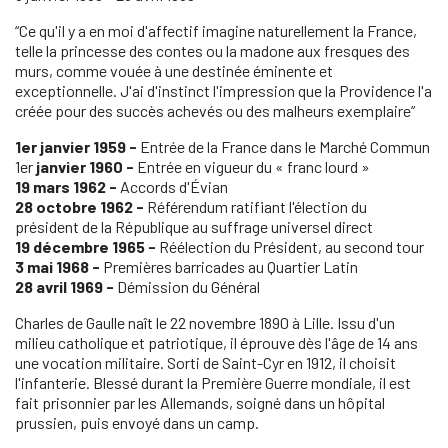
“Ce qu'il y a en moi d'affectif imagine naturellement la France,
telle la princesse des contes ou la madone aux fresques des
murs, comme vouée à une destinée éminente et
exceptionnelle. J'ai d'instinct l'impression que la Providence l'a
créée pour des succès achevés ou des malheurs exemplaire”
1er janvier 1959 -
Entrée de la France dans le Marché Commun
1er
janvier 1960 -
Entrée en vigueur du « franc lourd »
19 mars 1962 -
Accords d'Évian
28 octobre 1962 -
Référendum ratifiant l'élection du
président de la République au suffrage universel direct
19 décembre 1965 -
Réélection du Président, au second tour
3 mai 1968 -
Premières barricades au Quartier Latin
28 avril 1969 -
Démission du Général
Charles de Gaulle naît le 22 novembre 1890 à Lille. Issu d'un
milieu catholique et patriotique, il éprouve dès l'âge de 14 ans
une vocation militaire. Sorti de Saint-Cyr en 1912, il choisit
l'infanterie. Blessé durant la Première Guerre mondiale, il est
fait prisonnier par les Allemands, soigné dans un hôpital
prussien, puis envoyé dans un camp.