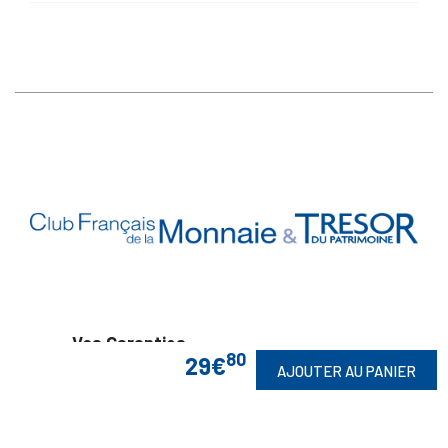
Vos Garanties

80
29€
AJOUTER AU PANIER
En Savoir Plus

Retrouvez Aussi