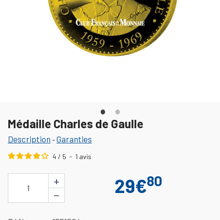
Médaille Charles de Gaulle
Description
Garanties
-
4
/
5
-
1
avis
80
+
29€
1
−