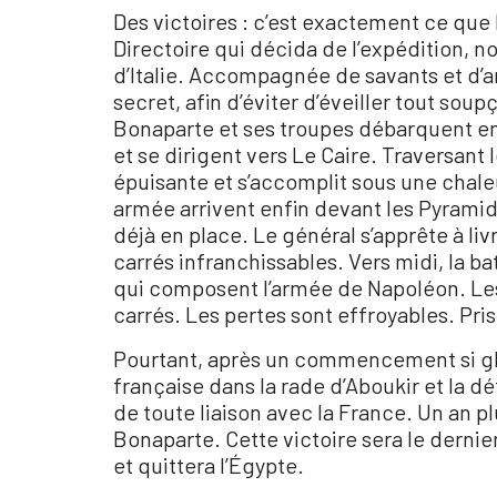
Des victoires : c’est exactement ce que
Directoire qui décida de l’expédition, 
d’Italie. Accompagnée de savants et d’ar
secret, afin d’éviter d’éveiller tout soup
Bonaparte et ses troupes débarquent en 
et se dirigent vers Le Caire. Traversant 
épuisante et s’accomplit sous une chaleu
armée arrivent enfin devant les Pyrami
déjà en place. Le général s’apprête à li
carrés infranchissables. Vers midi, la b
qui composent l’armée de Napoléon. Les a
carrés. Les pertes sont effroyables. Pri
Pourtant, après un commencement si glori
française dans la rade d’Aboukir et la dé
de toute liaison avec la France. Un an plu
Bonaparte. Cette victoire sera le dernie
et quittera l’Égypte.