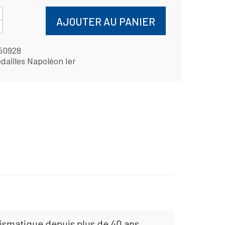
AJOUTER AU PANIER
50928
dailles Napoléon Ier
mismatique depuis plus de 40 ans