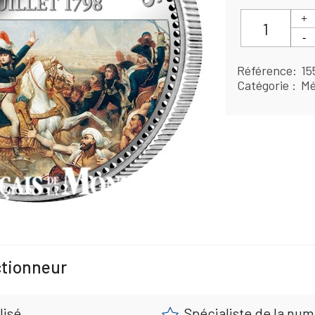
Référence
15
Catégorie
Mé
ctionneur
lisé
Spécialiste de la nu