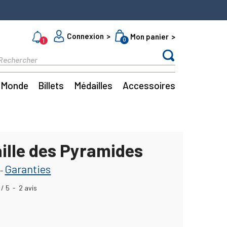
Connexion
Mon panier
0
1
Monde
Billets
Médailles
Accessoires
ille des Pyramides
Garanties
-
/
5
-
2
avis