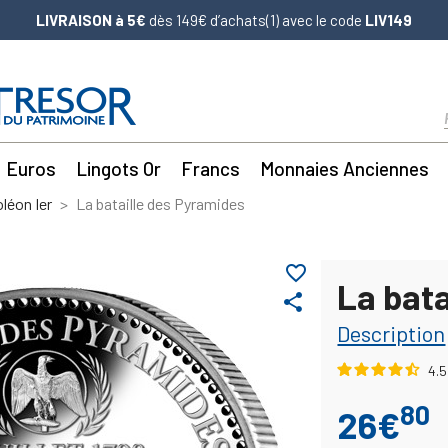
LIVRAISON à 5€
dès 149€ d’achats(1) avec le code
LIV149
Euros
Lingots Or
Francs
Monnaies Anciennes
léon Ier
La bataille des Pyramides
favorite_border
La bata
share
Description
4.5
80
26€