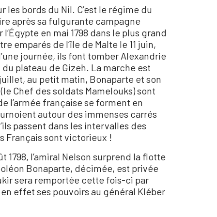
 les bords du Nil. C’est le régime du
aire après sa fulgurante campagne
r l’Égypte en mai 1798 dans le plus grand
re emparés de l’île de Malte le 11 juin,
’une journée, ils font tomber Alexandrie
est du plateau de Gizeh. La marche est
uillet, au petit matin, Bonaparte et son
(le Chef des soldats Mamelouks) sont
 de l’armée française se forment en
 tournoient autour des immenses carrés
ils passent dans les intervalles des
s Français sont victorieux !
t 1798, l’amiral Nelson surprend la flotte
 Napoléon Bonaparte, décimée, est privée
oukir sera remportée cette fois-ci par
a en effet ses pouvoirs au général Kléber