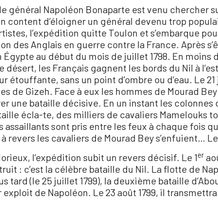
 le général Napoléon Bonaparte est venu chercher sur
non content d’éloigner un général devenu trop popul
tistes, l’expédition quitte Toulon et s’embarque pou
çon des Anglais en guerre contre la France. Après s’êt
Égypte au début du mois de juillet 1798. En moins d
le désert, les Français gagnent les bords du Nil à l’
r étouffante, sans un point d’ombre ou d’eau. Le 21 j
des de Gizeh. Face à eux les hommes de Mourad Bey 
vrer une bataille décisive. En un instant les colonnes
ataille écla-te, des milliers de cavaliers Mamelouks
ssaillants sont pris entre les feux à chaque fois qu’
s à revers les cavaliers de Mourad Bey s’enfuient… Le
er
eux, l’expédition subit un revers décisif. Le 1
aoû
truit : c’est la célèbre bataille du Nil. La flotte de
s tard (le 25 juillet 1799), la deuxième bataille d’Ab
r exploit de Napoléon. Le 23 août 1799, il transmettr