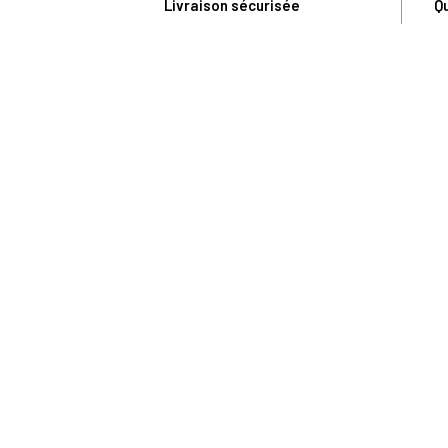
Livraison sécurisée
Q
Conditions Générales de Vente
S
Paiement sécurisé
U
Satisfait ou remboursé
R
N
N
Toute comma
(1) Avec le code Privilège
LIV149
vous bénéficiez de