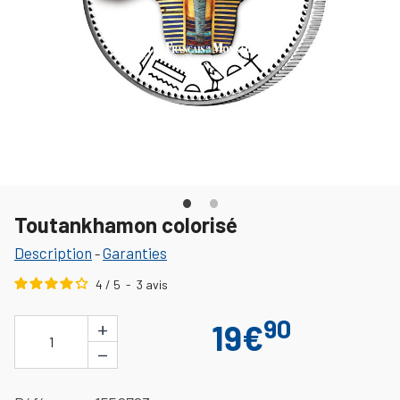
Toutankhamon colorisé
Description
Garanties
-
4
/
5
-
3
avis
90
+
19€
1
−