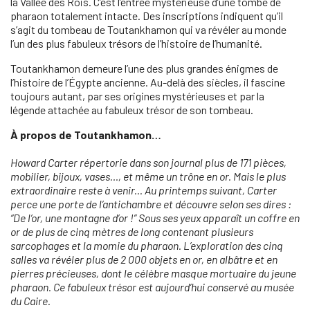
la Vallée des Rois. C’est l’entrée mystérieuse d’une tombe de
pharaon totalement intacte. Des inscriptions indiquent qu’il
s’agit du tombeau de Toutankhamon qui va révéler au monde
l’un des plus fabuleux trésors de l’histoire de l’humanité.
Toutankhamon demeure l’une des plus grandes énigmes de
l’histoire de l’Égypte ancienne. Au-delà des siècles, il fascine
toujours autant, par ses origines mystérieuses et par la
légende attachée au fabuleux trésor de son tombeau.
À propos de Toutankhamon…
Howard Carter répertorie dans son journal plus de 171 pièces,
mobilier, bijoux, vases…, et même un trône en or. Mais le plus
extraordinaire reste à venir... Au printemps suivant, Carter
perce une porte de l’antichambre et découvre selon ses dires :
“De l’or, une montagne d’or !” Sous ses yeux apparaît un coffre en
or de plus de cinq mètres de long contenant plusieurs
sarcophages et la momie du pharaon. L’exploration des cinq
salles va révéler plus de 2 000 objets en or, en albâtre et en
pierres précieuses, dont le célèbre masque mortuaire du jeune
pharaon. Ce fabuleux trésor est aujourd’hui conservé au musée
du Caire.