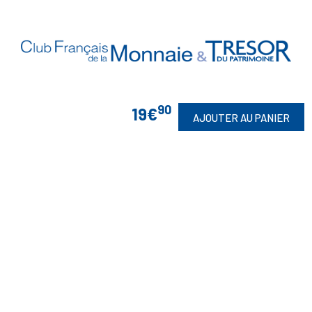
90
19€
AJOUTER AU PANIER
Vos Garanties

En Savoir Plus

Retrouvez Aussi

Suivez-Nous