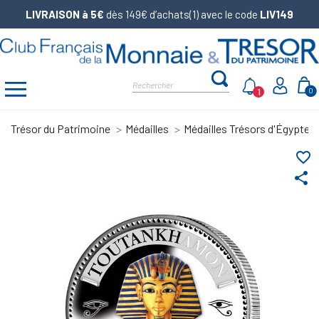
LIVRAISON à 5€
dès 149€ d’achats(1) avec le code
LIV149
1
0
Trésor du Patrimoine
Médailles
Médailles Trésors d'Égypte
favorite_border
share