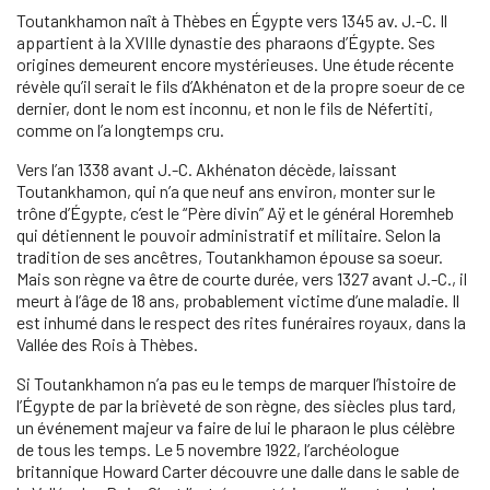
Toutankhamon naît à Thèbes en Égypte vers 1345 av. J.-C. Il
appartient à la XVIIIe dynastie des pharaons d’Égypte. Ses
origines demeurent encore mystérieuses. Une étude récente
révèle qu’il serait le fils d’Akhénaton et de la propre soeur de ce
dernier, dont le nom est inconnu, et non le fils de Néfertiti,
comme on l’a longtemps cru.
Vers l’an 1338 avant J.-C. Akhénaton décède, laissant
Toutankhamon, qui n’a que neuf ans environ, monter sur le
trône d’Égypte, c’est le “Père divin” Aÿ et le général Horemheb
qui détiennent le pouvoir administratif et militaire. Selon la
tradition de ses ancêtres, Toutankhamon épouse sa soeur.
Mais son règne va être de courte durée, vers 1327 avant J.-C., il
meurt à l’âge de 18 ans, probablement victime d’une maladie. Il
est inhumé dans le respect des rites funéraires royaux, dans la
Vallée des Rois à Thèbes.
Si Toutankhamon n’a pas eu le temps de marquer l’histoire de
l’Égypte de par la brièveté de son règne, des siècles plus tard,
un événement majeur va faire de lui le pharaon le plus célèbre
de tous les temps. Le 5 novembre 1922, l’archéologue
britannique Howard Carter découvre une dalle dans le sable de