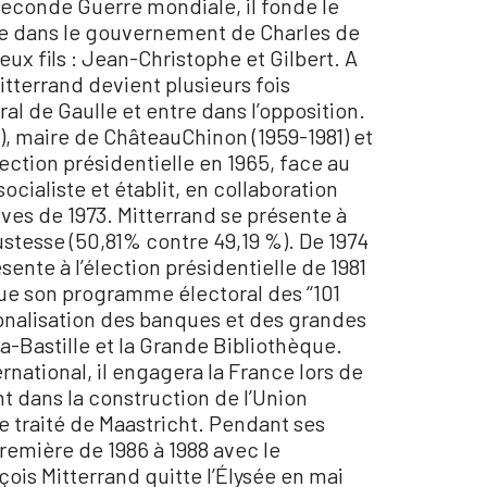
 Seconde Guerre mondiale, il fonde le
re dans le gouvernement de Charles de
x fils : Jean-Christophe et Gilbert. A
itterrand devient plusieurs fois
ral de Gaulle et entre dans l’opposition.
81), maire de ChâteauChinon (1959-1981) et
lection présidentielle en 1965, face au
ocialiste et établit, en collaboration
es de 1973. Mitterrand se présente à
justesse (50,81% contre 49,19 %). De 1974
ésente à l’élection présidentielle de 1981
que son programme électoral des ‘‘101
tionalisation des banques et des grandes
ra-Bastille et la Grande Bibliothèque.
rnational, il engagera la France lors de
t dans la construction de l’Union
 traité de Maastricht. Pendant ses
première de 1986 à 1988 avec le
is Mitterrand quitte l’Élysée en mai