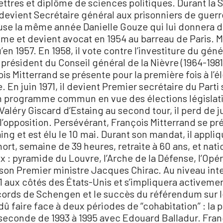
lettres et diplôme de sciences politiques. Durant la
devient Secrétaire général aux prisonniers de guer
use la même année Danielle Gouze qui lui donnera deu
lisme et devient avocat en 1954 au barreau de Paris. M
’en 1957. En 1958, il vote contre l’investiture du géné
 : président du Conseil général de la Nièvre (1964-19
is Mitterrand se présente pour la première fois à l’é
 En juin 1971, il devient Premier secrétaire du Parti s
un programme commun en vue des élections législativ
à Valéry Giscard d’Estaing au second tour, il perd de 
e l’opposition. Persévérant, François Mitterrand se pr
ing et est élu le 10 mai. Durant son mandat, il appli
e mort, semaine de 39 heures, retraite à 60 ans, et na
ux : pyramide du Louvre, l’Arche de la Défense, l’Opé
à son Premier ministre Jacques Chirac. Au niveau inte
1 aux côtés des États-Unis et s’impliquera activemen
ords de Schengen et le succès du référendum sur le
 faire face à deux périodes de ‘‘cohabitation’’ : la 
econde de 1993 à 1995 avec Edouard Balladur. Franço