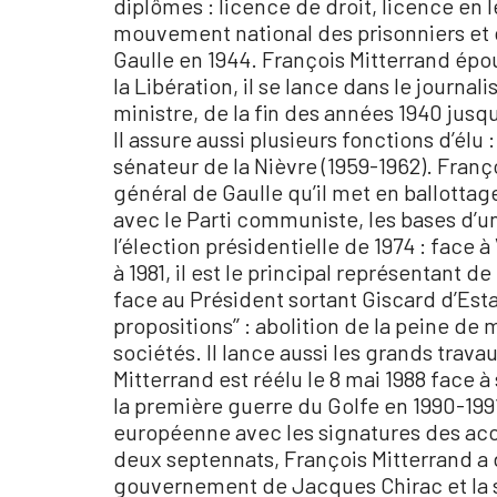
diplômes : licence de droit, licence en 
mouvement national des prisonniers et 
Gaulle en 1944. François Mitterrand épo
la Libération, il se lance dans le journa
ministre, de la fin des années 1940 jusqu
Il assure aussi plusieurs fonctions d’élu
sénateur de la Nièvre (1959-1962). Franço
général de Gaulle qu’il met en ballottage.
avec le Parti communiste, les bases d’
l’élection présidentielle de 1974 : face 
à 1981, il est le principal représentant d
face au Président sortant Giscard d’Esta
propositions’’ : abolition de la peine d
sociétés. Il lance aussi les grands trava
Mitterrand est réélu le 8 mai 1988 face 
la première guerre du Golfe en 1990-199
européenne avec les signatures des acc
deux septennats, François Mitterrand a dû
gouvernement de Jacques Chirac et la s