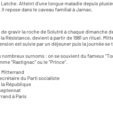
 Latche. Atteint d’une longue maladie depuis plusie
6. Il repose dans le caveau familial à Jarnac.
eu de gravir la roche de Solutré à chaque dimanche 
la Résistance, devient à partir de 1981 un rituel. Mit
ascension est suivie par un déjeuner puis la journée 
ombreux surnoms : on se souvient du fameux ‘‘Tonton’’, 
me ‘‘Rastignac’’ ou le ‘‘Prince’’.
 Mitterrand
crétaire du Parti socialiste
e la République
septennat
rand à Paris