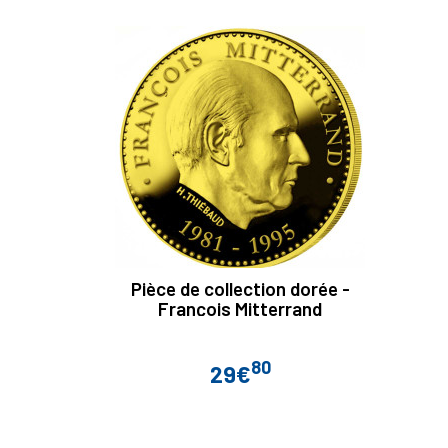
Pièce de collection dorée -
François Mitterrand
80
29€
Prix