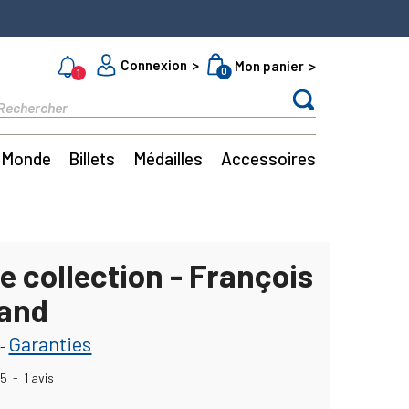
Connexion
Mon panier
0
1
Monde
Billets
Médailles
Accessoires
e collection - François
rand
Garanties
-
5
-
1
avis