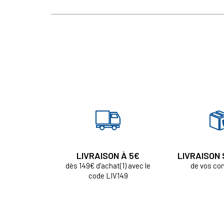
LIVRAISON À 5€
LIVRAISON
dès 149€ d'achat(1) avec le
de vos c
code LIV149