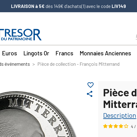
LIVRAISON à 5€
dès 149€ d’achats(1) avec le code
LIV149
Euros
Lingots Or
Francs
Monnaies Anciennes
nds événements
Pièce de collection - François Mitterrand
favorite_border
Pièce d
share
Mitter
Description
4
/