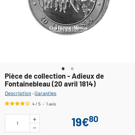
Pièce de collection - Adieux de
Fontainebleau (20 avril 1814)
Description
Garanties
-
4
/
5
-
1
avis
80
+
19€
1
−