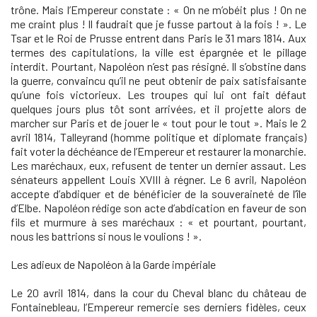
trône. Mais l’Empereur constate : « On ne m’obéit plus ! On ne
me craint plus ! Il faudrait que je fusse partout à la fois ! ». Le
Tsar et le Roi de Prusse entrent dans Paris le 31 mars 1814. Aux
termes des capitulations, la ville est épargnée et le pillage
interdit. Pourtant, Napoléon n’est pas résigné. Il s’obstine dans
la guerre, convaincu qu’il ne peut obtenir de paix satisfaisante
qu’une fois victorieux. Les troupes qui lui ont fait défaut
quelques jours plus tôt sont arrivées, et il projette alors de
marcher sur Paris et de jouer le « tout pour le tout ». Mais le 2
avril 1814, Talleyrand (homme politique et diplomate français)
fait voter la déchéance de l’Empereur et restaurer la monarchie.
Les maréchaux, eux, refusent de tenter un dernier assaut. Les
sénateurs appellent Louis XVIII à régner. Le 6 avril, Napoléon
accepte d’abdiquer et de bénéficier de la souveraineté de l’île
d’Elbe. Napoléon rédige son acte d’abdication en faveur de son
fils et murmure à ses maréchaux : « et pourtant, pourtant,
nous les battrions si nous le voulions ! ».
Les adieux de Napoléon à la Garde impériale
Le 20 avril 1814, dans la cour du Cheval blanc du château de
Fontainebleau, l’Empereur remercie ses derniers fidèles, ceux