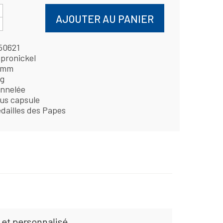
AJOUTER AU PANIER
50621
pronickel
 mm
 g
nnelée
us capsule
dailles des Papes
 et personnalisé