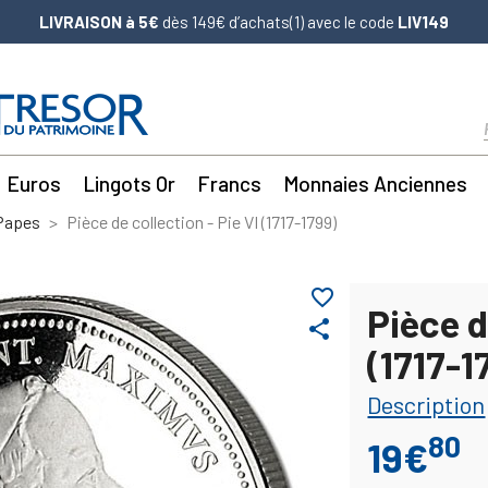
LIVRAISON à 5€
dès 149€ d’achats(1) avec le code
LIV149
Euros
Lingots Or
Francs
Monnaies Anciennes
 Papes
Pièce de collection - Pie VI (1717-1799)
favorite_border
Pièce d
share
(1717-1
Description
80
19€