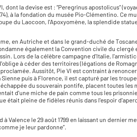
I, dont la devise est : “Peregrinus apostolicus” (voy
774), à la fondation du musée Pio-Clémentino. Ce mu
groupe du Laocoon, l'Apoxyomène, la splendide statu
hisme, en Autriche et dans le grand-duché de Toscan
 condamne également la Convention civile du clergé 
sin. Lors de la célèbre campagne d'Italie, l'armisti
7 l'oblige à céder des territoires (légations de Roma
 proclamée. Aussitôt, Pie VI est contraint à renoncer à
à Sienne puis à Florence, il est capturé par les troupe
 échappée du souverain pontife, placent toutes les n
ntentait d'une miche de pain comme tous les prisonnie
a rue était pleine de fidèles réunis dans l'espoir d'ape
ard à Valence le 29 août 1799 en laissant un dernie
comme je leur pardonne”.