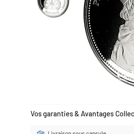
Vos garanties & Avantages Colle
Livraison sous capsule