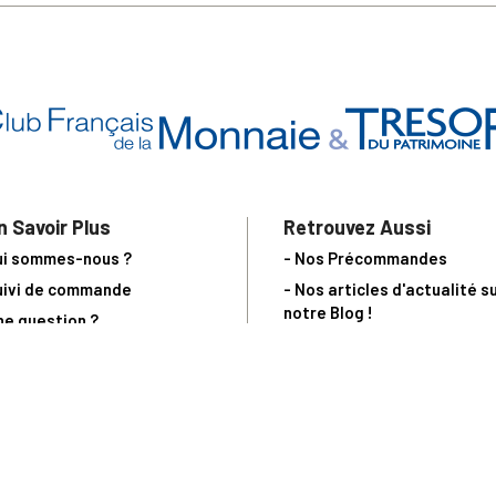
n Savoir Plus
Retrouvez Aussi
ui sommes-nous ?
- Nos Précommandes
uivi de commande
- Nos articles d'actualité s
notre Blog !
ne question ?
- Notre catalogue en ligne
ecevoir un catalogue
- Les objets de collection &
ous contacter
livres sur notre site parten
os partenaires
L’Homme Moderne