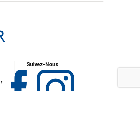
Suivez-Nous
ur
 les
aire