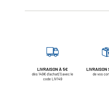
LIVRAISON À 5€
LIVRAISON
dès 149€ d'achat(1) avec le
de vos c
code LIV149