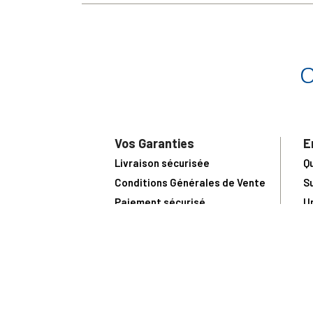
Vos Garanties
E
Livraison sécurisée
Q
Conditions Générales de Vente
S
Paiement sécurisé
U
Satisfait ou remboursé
R
N
N