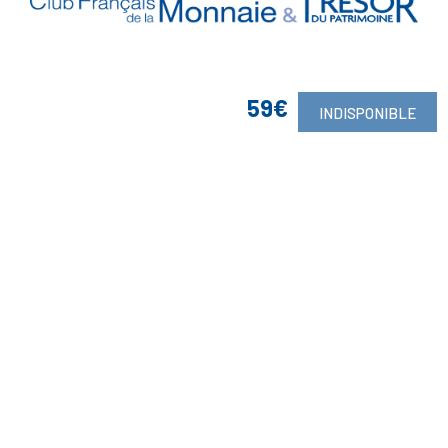
59€
INDISPONIBLE
Vos Garanties

En Savoir Plus

Retrouvez Aussi

Suivez-Nous