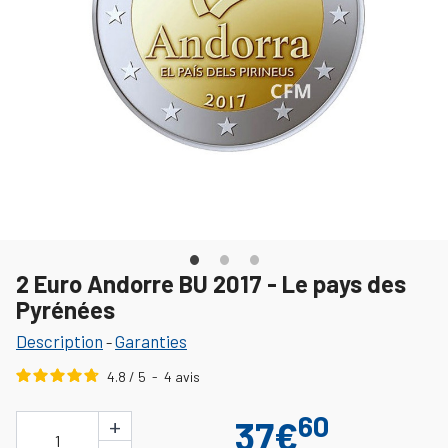
2 Euro Andorre BU 2017 - Le pays des
Pyrénées
Description
Garanties
-
4.8
/
5
-
4
avis
60
+
37€
1