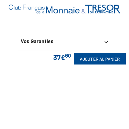
Vos Garanties

60
En Savoir Plus
37€

AJOUTER AU PANIER
Retrouvez Aussi

Suivez-Nous