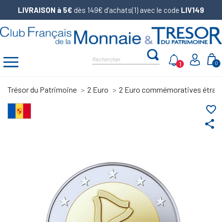
LIVRAISON à 5€
dès 149€ d’achats(1) avec le code
LIV149
1
0
Trésor du Patrimoine
2 Euro
2 Euro commémoratives étran
favorite_border
share