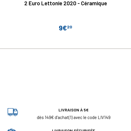
2 Euro Lettonie 2020 - Céramique
9€
20
Prix
LIVRAISON À 5€
dès 149€ d'achat(1) avec le code LIV149
LIVRAISON SÉCURISÉE